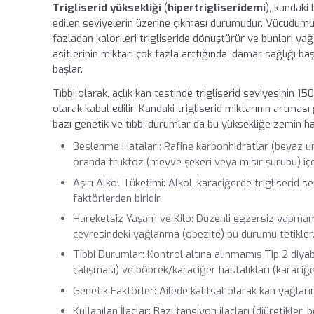
Trigliserid yüksekliği
(
hipertrigliseridemi
), kandaki 
edilen seviyelerin üzerine çıkması durumudur. Vücudum
fazladan kalorileri trigliseride dönüştürür ve bunları y
asitlerinin miktarı çok fazla arttığında, damar sağlığı
başlar.
Tıbbi olarak, açlık kan testinde trigliserid seviyesinin 1
olarak kabul edilir. Kandaki trigliserid miktarının artması
bazı genetik ve tıbbi durumlar da bu yüksekliğe zemin hazı
Beslenme Hataları: Rafine karbonhidratlar (beyaz un, 
oranda fruktoz (meyve şekeri veya mısır şurubu) içer
Aşırı Alkol Tüketimi: Alkol, karaciğerde trigliserid se
faktörlerden biridir.
Hareketsiz Yaşam ve Kilo: Düzenli egzersiz yapmama
çevresindeki yağlanma (obezite) bu durumu tetikler
Tıbbi Durumlar: Kontrol altına alınmamış Tip 2 diyabet
çalışması) ve böbrek/karaciğer hastalıkları (
karaciğ
Genetik Faktörler: Ailede kalıtsal olarak kan yağları
Kullanılan İlaçlar: Bazı tansiyon ilaçları (diüretikler