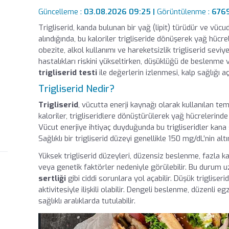
Güncelleme :
03.08.2026 09:25 |
Görüntülenme :
676
Trigliserid, kanda bulunan bir yağ (lipit) türüdür ve vüc
alındığında, bu kaloriler trigliseride dönüşerek yağ hücr
obezite, alkol kullanımı ve hareketsizlik trigliserid seviye
hastalıkları riskini yükseltirken, düşüklüğü de beslenme 
trigliserid testi
ile değerlerin izlenmesi, kalp sağlığı a
Trigliserid Nedir?
Trigliserid
, vücutta enerji kaynağı olarak kullanılan tem
kaloriler, trigliseridlere dönüştürülerek yağ hücrelerinde
Vücut enerjiye ihtiyaç duyduğunda bu trigliseridler kana sa
Sağlıklı bir trigliserid düzeyi genellikle 150 mg/dL’nin altı
Yüksek trigliserid düzeyleri, düzensiz beslenme, fazla kal
veya genetik faktörler nedeniyle görülebilir. Bu durum
sertliği
gibi ciddi sorunlara yol açabilir. Düşük trigliseri
aktivitesiyle ilişkili olabilir. Dengeli beslenme, düzenli e
sağlıklı aralıklarda tutulabilir.