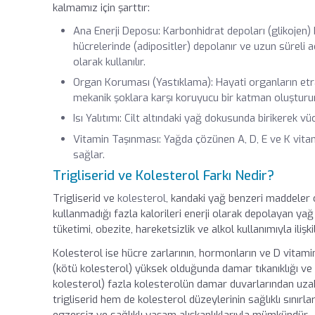
kalmamız için şarttır:
Ana Enerji Deposu: Karbonhidrat depoları (glikojen) b
hücrelerinde (adipositler) depolanır ve uzun süreli 
olarak kullanılır.
Organ Koruması (Yastıklama): Hayati organların etra
mekanik şoklara karşı koruyucu bir katman oluşturur
Isı Yalıtımı: Cilt altındaki yağ dokusunda birikerek v
Vitamin Taşınması: Yağda çözünen A, D, E ve K vitam
sağlar.
Trigliserid ve Kolesterol Farkı Nedir?
Trigliserid ve
kolesterol
, kandaki yağ benzeri maddeler ol
kullanmadığı fazla kalorileri enerji olarak depolayan yağ
tüketimi, obezite, hareketsizlik ve alkol kullanımıyla ilişkili
Kolesterol ise hücre zarlarının, hormonların ve D vitami
(kötü kolesterol) yüksek olduğunda damar tıkanıklığı ve k
kolesterol) fazla kolesterolün damar duvarlarından uzak
trigliserid hem de kolesterol düzeylerinin sağlıklı sınırl
egzersiz ve sağlıklı yaşam alışkanlıklarıyla mümkündür.