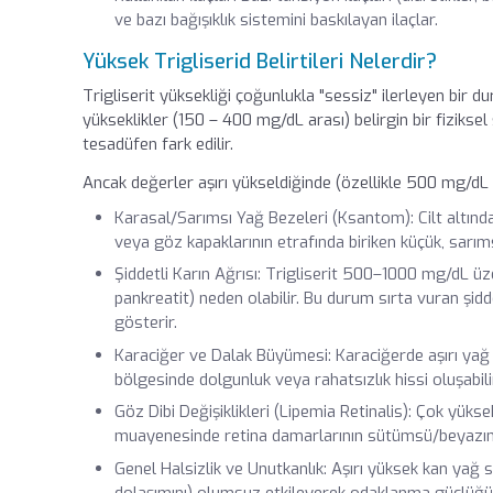
ve bazı bağışıklık sistemini baskılayan ilaçlar.
Yüksek Trigliserid Belirtileri Nelerdir?
Trigliserit yüksekliği çoğunlukla "sessiz" ilerleyen bir d
yükseklikler (150 – 400 mg/dL arası) belirgin bir fizikse
tesadüfen fark edilir.
Ancak değerler aşırı yükseldiğinde (özellikle 500 mg/dL ve
Karasal/Sarımsı Yağ Bezeleri (Ksantom): Cilt altında,
veya göz kapaklarının etrafında biriken küçük, sarımsı 
Şiddetli Karın Ağrısı: Trigliserit 500–1000 mg/dL üz
pankreatit) neden olabilir. Bu durum sırta vuran şidde
gösterir.
Karaciğer ve Dalak Büyümesi: Karaciğerde aşırı yağ
bölgesinde dolgunluk veya rahatsızlık hissi oluşabili
Göz Dibi Değişiklikleri (Lipemia Retinalis): Çok yü
muayenesinde retina damarlarının sütümsü/beyazımsı 
Genel Halsizlik ve Unutkanlık: Aşırı yüksek kan yağ
dolaşımını) olumsuz etkileyerek odaklanma güçlüğü,