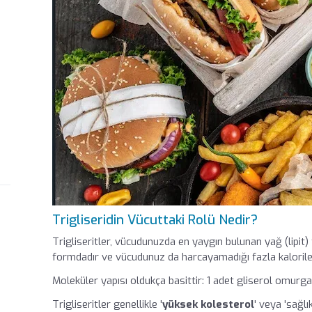
Trigliseridin Vücuttaki Rolü Nedir?
Trigliseritler, vücudunuzda en yaygın bulunan yağ (lipit) 
formdadır ve vücudunuz da harcayamadığı fazla kalorileri
Moleküler yapısı oldukça basittir: 1 adet gliserol omurgas
Trigliseritler genellikle '
yüksek kolesterol
' veya 'sağlı