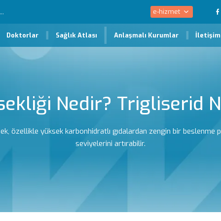
e-hizmet
Doktorlar
Sağlık Atlası
Anlaşmalı Kurumlar
İletişim
sekliği Nedir? Trigliserid
k, özellikle yüksek karbonhidratlı gıdalardan zengin bir beslenme p
seviyelerini artırabilir.