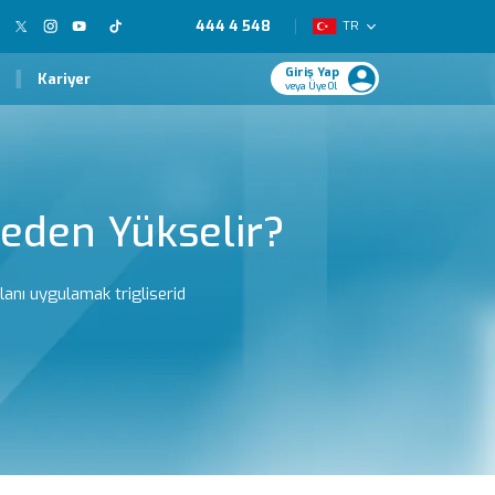
444 4 548
TR
Giriş Yap
Kariyer
veya Üye Ol
 Neden Yükselir?
lanı uygulamak trigliserid