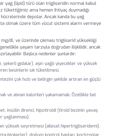
bir yağ (lipid) türü olan trigliseridin normal kabul
uz tükettiğimiz ama hemen ihtiyaç duymadığı
ağ hücrelerinde depolar. Ancak kanda bu yağ
 başta olmak üzere tüm vücut sistemi alarm vermeye
50 mg/dL ve üzerinde çıkması trigliserid yüksekliği
 genellikle yaşam tarzıyla doğrudan ilişkilidir, ancak
rlayabilir. Başlıca nedenler şunlardır:
şekerli gıdalar), aşırı yağlı yiyecekler ve yüksek
en besinlerin sık tüketilmesi.
ntezini çok hızlı ve belirgin şekilde artıran en güçlü
k ve alınan kalorileri yakamamak. Özellikle bel
.
, insülin direnci, hipotiroidi (tiroid bezinin yavaş
er yağlanması
).
nın yüksek seyretmesi (ailesel hipertrigliseridemi).
, beta-blokerler), doğum kontrol hapları, kortizonlar