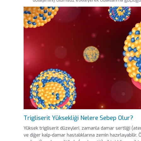
Trigliserit Yüksekliği Nelere Sebep Olur?
Yüksek trigliserit düzeyleri, zamanla damar sertliği (ater
ve diğer kalp-damar hastalıklarına zemin hazırlayabilir. 