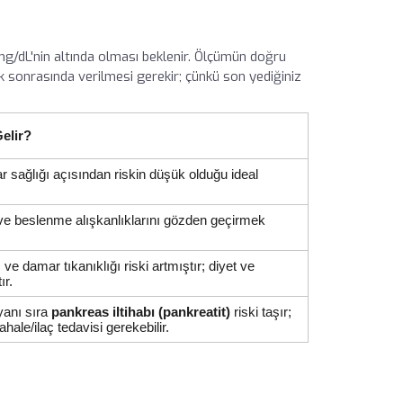
0 mg/dL'nin altında olması beklenir. Ölçümün doğru
ık sonrasında verilmesi gerekir; çünkü son yediğiniz
elir?
 sağlığı açısından riskin düşük olduğu ideal
ve beslenme alışkanlıklarını gözden geçirmek
 ve damar tıkanıklığı riski artmıştır; diyet ve
ır.
 yanı sıra
pankreas iltihabı (pankreatit)
riski taşır;
ahale/ilaç tedavisi gerekebilir.