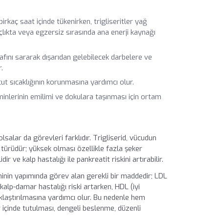
irkaç saat içinde tükenirken, trigliseritler yağ
açlıkta veya egzersiz sırasında ana enerji kaynağı
fını sararak dışarıdan gelebilecek darbelere ve
.
ücut sıcaklığının korunmasına yardımcı olur.
inlerinin emilimi ve dokulara taşınması için ortam
salar da görevleri farklıdır. Trigliserid, vücudun
 türüdür; yüksek olması özellikle fazla şeker
dir ve kalp hastalığı ile pankreatit riskini artırabilir.
ninin yapımında görev alan gerekli bir maddedir; LDL
alp-damar hastalığı riski artarken, HDL (iyi
laştırılmasına yardımcı olur. Bu nedenle hem
ar içinde tutulması, dengeli beslenme, düzenli