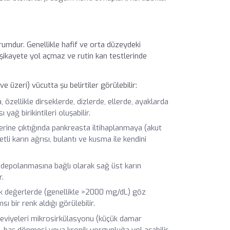
urumdur. Genellikle hafif ve orta düzeydeki
l şikayete yol açmaz ve rutin kan testlerinde
 üzeri) vücutta şu belirtiler görülebilir:
 özellikle dirseklerde, dizlerde, ellerde, ayaklarda
yağ birikintileri oluşabilir.
erine çıktığında pankreasta iltihaplanmaya (akut
tli karın ağrısı, bulantı ve kusma ile kendini
 depolanmasına bağlı olarak sağ üst karın
r.
ksek değerlerde (genellikle >2000 mg/dL) göz
bir renk aldığı görülebilir.
 seviyeleri mikrosirkülasyonu (küçük damar
 baş dönmesi veya kronik yorgunluğa yol açabilir.