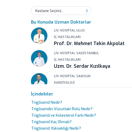
Hastane Seçiniz..
Bu Konuda Uzman Doktorlar
LIV HOSPITAL ULUS
İÇ HASTALIKLARI
Prof. Dr. Mehmet Tekin Akpolat
LIV HOSPITAL VADISTANBUL
İÇ HASTALIKLARI
Uzm. Dr. Serdar Kızılkaya
LIV HOSPITAL SAMSUN
KARDIYOLOJI
Uzm. Dr. Baran Yüksekkaya
İçindekiler
LIV HOSPITAL SAMSUN
Trigliserid Nedir?
İÇ HASTALIKLARI
Trigliseridin Vücuttaki Rolü Nedir?
Uzm. Dr. Manolya Gökrem
Trigliserid ve Kolesterol Farkı Nedir?
LIV HOSPITAL SAMSUN
Trigliserid Kaç Olmalı?
İÇ HASTALIKLARI
Trigliserid Yüksekliği Nedir?