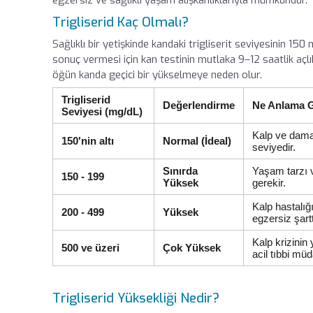
Trigliserid Kaç Olmalı?
Sağlıklı bir yetişkinde kandaki trigliserit seviyesinin 15
sonuç vermesi için kan testinin mutlaka 9–12 saatlik açl
öğün kanda geçici bir yükselmeye neden olur.
Trigliserid
Değerlendirme
Ne Anlama G
Seviyesi (mg/dL)
Kalp ve damar
150'nin altı
Normal (İdeal)
seviyedir.
Sınırda
Yaşam tarzı 
150 - 199
Yüksek
gerekir.
Kalp hastalığı
200 - 499
Yüksek
egzersiz şartt
Kalp krizinin
500 ve üzeri
Çok Yüksek
acil tıbbi müd
Trigliserid Yüksekliği Nedir?