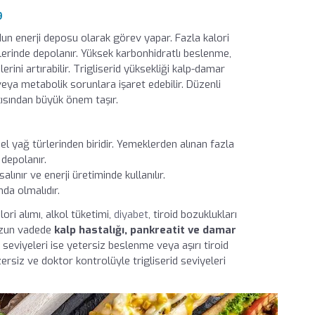
9
udun enerji deposu olarak görev yapar. Fazla kalori
elerinde depolanır. Yüksek karbonhidratlı beslenme,
lerini artırabilir. Trigliserid yüksekliği kalp-damar
veya metabolik sorunlara işaret edebilir. Düzenli
çısından büyük önem taşır.
el yağ türlerinden biridir. Yemeklerden alınan fazla
 depolanır.
lınır ve enerji üretiminde kullanılır.
nda olmalıdır.
ori alımı, alkol tüketimi,
diyabet
, tiroid bozuklukları
 uzun vadede
kalp hastalığı, pankreatit ve damar
d seviyeleri ise yetersiz beslenme veya aşırı tiroid
gzersiz ve doktor kontrolüyle trigliserid seviyeleri