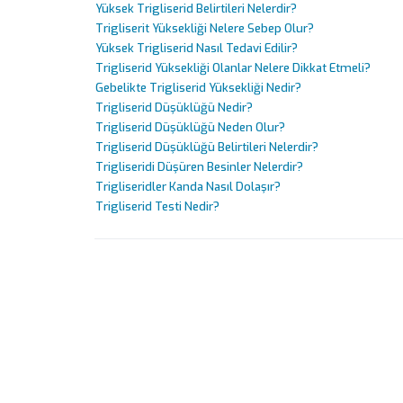
Uzm. Dr. Özkan Akyol
Yüksek Trigliserid Belirtileri Nelerdir?
Trigliserit Yüksekliği Nelere Sebep Olur?
LIV HOSPITAL SAMSUN
Yüksek Trigliserid Nasıl Tedavi Edilir?
KARDIYOLOJI
Trigliserid Yüksekliği Olanlar Nelere Dikkat Etmeli?
Uzm. Dr. Yunus Amasyalı
Gebelikte Trigliserid Yüksekliği Nedir?
Trigliserid Düşüklüğü Nedir?
Trigliserid Düşüklüğü Neden Olur?
Trigliserid Düşüklüğü Belirtileri Nelerdir?
Trigliseridi Düşüren Besinler Nelerdir?
Trigliseridler Kanda Nasıl Dolaşır?
Trigliserid Testi Nedir?