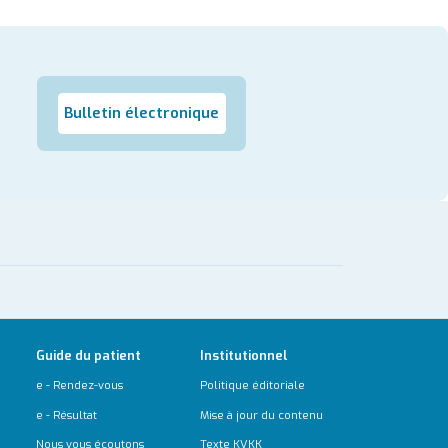
Bulletin électronique
Guide du patient
Institutionnel
e - Rendez-vous
Politique éditoriale
e - Résultat
Mise à jour du contenu
Nous vous écoutons
Texte KVKK