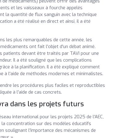
on de médicaments) peuvent offrir des avantages
tents et les vaisseaux à fourche appelés
t la quantité de flux sanguin avec la technique
ion a été réalisé en direct et ainsi, il a été
ns les plus remarquables de cette année, les
e médicaments ont fait l'objet d'un débat animé.
s patients devant être traités par TAVI pour une
deur. Il a été souligné que les complications
râce à la planification. Il a été expliqué comment
pe à l'aide de méthodes modernes et minimalistes.
ndre les procédures plus faciles et reproductibles
iquée à l'aide de cas concrets.
vra dans les projets futurs
réseau international pour les projets 2025 de l'AEC,
e la concentration sur des modèles éducatifs
 en soulignant l'importance des mécanismes de
 cœur ».