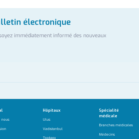
letin électronique
 soyez immédiatement informé des nouveaux
al
Hôpitaux
Spécialité
médicale
 nous
Ulus
Branches médicales
sion
Vadistanbul
Médecins
Topkapı