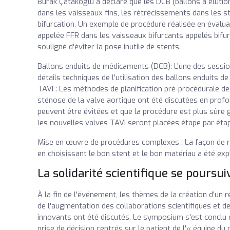
Burak Çatakoğlu a déclaré que les DCB (ballons à éluti
dans les vaisseaux fins, les rétrécissements dans les s
bifurcation. Un exemple de procédure réalisée en évaluan
appelée FFR dans les vaisseaux bifurcants appelés bifurcat
souligné d'éviter la pose inutile de stents.
Ballons enduits de médicaments (DCB): L'une des sessio
détails techniques de l'utilisation des ballons enduits d
TAVI : Les méthodes de planification pré-procédurale de
sténose de la valve aortique ont été discutées en profon
peuvent être évitées et que la procédure est plus sûre g
les nouvelles valves TAVI seront placées étape par éta
Mise en œuvre de procédures complexes : La façon de re
en choisissant le bon stent et le bon matériau a été expl
La solidarité scientifique se poursui
À la fin de l'événement, les thèmes de la création d'un 
de l'augmentation des collaborations scientifiques et d
innovants ont été discutés. Le symposium s'est conclu
prise de décision centrés sur le patient de l'« équipe du