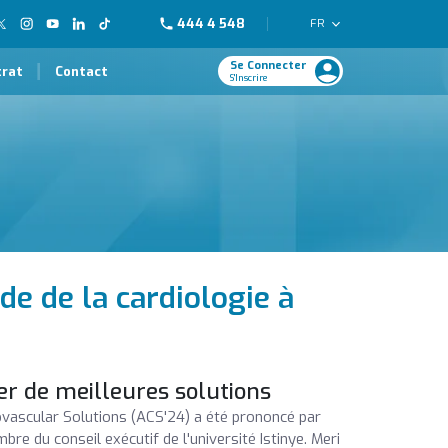
444 4 548
FR
Se Connecter
trat
Contact
S'Inscrire
de de la cardiologie à
ver de meilleures solutions
vascular Solutions (ACS'24) a été prononcé par
bre du conseil exécutif de l'université Istinye. Meri