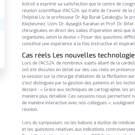
İstiroti a exprimé sa satisfaction que le centre de congrès
réunion scientifique d'ACS24, qui traite de l'avenir de la
l'hôpital Liv, le professeur Dr Alp Burak Çatakoğlu, le 
Kılıçkesmez, Uzm. Dr. Ayşegül Karahan et Prof. Dr. Rıfat
chirurgicales en direct des salles d'opération ainsi que
organisées selon la devise « Poser des questions diffici
constitué une expérience à la fois instructive et inspiran
Cas réels Les nouvelles technologies
Lors de l'ACS24, de nombreux sujets allant de la cardio
ont été discutés en détail sur des cas réels en présence
la session sur la chirurgie d'ablation de la fibrillation au
s'est distinguée par la gestion des patients et les tech
déclaré : « Grâce aux techniques de cartographie, les p
manière plus détaillée. Ces sessions nous permettent n
de manière interactive avec nos collègues », soulignant 
réunion.
Lors du symposium, où les ballons à élution de médicam
et les questions relatives aux indications controversées