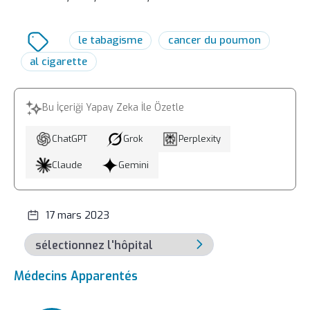
le tabagisme
cancer du poumon
al cigarette
Bu İçeriği Yapay Zeka İle Özetle
ChatGPT
Grok
Perplexity
Claude
Gemini
17 mars 2023
Médecins Apparentés