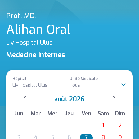
Prof. MD.
Alihan Oral
Liv Hospital Ulus
Médecine Internes
Hôpital
Unité Medicale
Liv Hospital Ulus
Tous
<
>
août 2026
Lun
Mar
Mer
Jeu
Ven
Sam
Dim
1
2
3
4
5
6
7
8
9