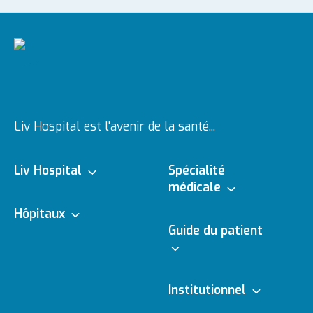
Liv Hospital est l'avenir de la santé...
Liv Hospital
Spécialité
médicale
À propos de nous
Hôpitaux
Branches médicales
Guide du patient
Ulus
Vision & Mission
Médecins
e - Rendez-vous
Institutionnel
Vadistanbul
Gestion