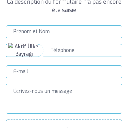
La description du formulaire n'a pas encore
HÔPITAL, FACULTÉ DE MÉDECINE
été saisie
MÉDECINE INTERNE (2012-2016)
UNIVERSITÉ MEDENIYET, Hôpital
universitaire de formation et de
recherche de Goztepe, Clinique de
médecine interne, Faculté de médecine
MÉDECIN GÉNÉRALISTE (2011-2012)
HÔPITAL D'ÉTAT SIRNAK IDIL, FACULTÉ
DE MÉDECINE