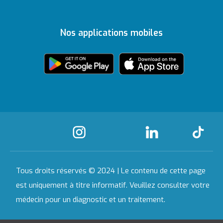
Topkapı
Mise à jour du contenu
Récompenses
Nous vous écoutons
Nos applications mobiles
Ankara
Texte KVKK
Certificats et
accréditations
Antep
Avertissement légal
Tous nos hôpitaux
Établissements
partenaires
Tous droits réservés © 2024 | Le contenu de cette page
Communication
est uniquement à titre informatif. Veuillez consulter votre
médecin pour un diagnostic et un traitement.