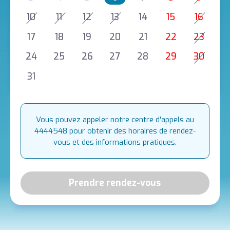
10
11
12
13
14
15
16
17
18
19
20
21
22
23
24
25
26
27
28
29
30
31
Vous pouvez appeler notre centre d'appels au
4444548 pour obtenir des horaires de rendez-
vous et des informations pratiques.
Prendre rendez-vous