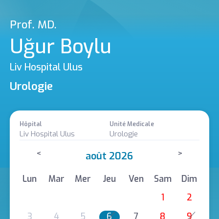
Prof. MD.
Uğur Boylu
Liv Hospital Ulus
Urologie
Hôpital
Unité Medicale
Liv Hospital Ulus
Urologie
<
>
août 2026
Lun
Mar
Mer
Jeu
Ven
Sam
Dim
1
2
3
4
5
6
7
8
9