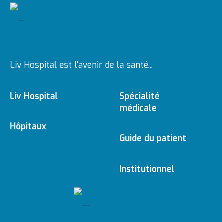
Liv Hospital est l'avenir de la santé...
Liv Hospital
Spécialité
médicale
À propos de nous
Hôpitaux
Branches médicales
Guide du patient
Ulus
Vision & Mission
e - Rendez-vous
Institutionnel
Médecins
Vadistanbul
Politique éditoriale
Gestion
e - Résultat
Guide de Santé