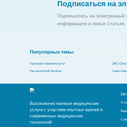
Подписаться на э
Подпишитесь на электронный 
информацию о новых статьях.
Популярные темы
Признаки беременности
ЭКО (Экст
Рак молочной железы
Симптомы
Liv
О н
Высококачественные медицинские
услуги с участием опытных врачей и
Вид
современных медицинских
Сов
технологий