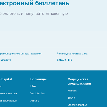
лектронный бюллетень
бюллетень и получайте мгновенную
ракорпоральное оплодотворение)
Ранняя диагностика рака
 диабета
Витамин B12
 Hospital
Больницы
Медицинская
специализация
ас
Ulus
Клиники
ение и миссия
Vadistanbul
Врачи
ет директоров
Ankara
Уголок здоровья