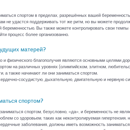
иматься спортом в пределах, разрешённых вашей беременность
вам не удастся поддерживать тот же ритм, но вы можете продол
й беременностью. Вы также можете контролировать свои темпы
йти процесс более организованно.
будущих матерей?
о и физического благополучия являются основными целями доро
ртом на различных уровнях (олимпийском, элитном, любительско
, а также начинают ли они заниматься спортом.
сердечно-сосудистую, дыхательную, двигательную и нервную си
маться спортом?
заниматься спортом, безусловно, «да», и беременность не явля
блем со здоровьем, таких как неконтролируемая гипертензия, 
сердечные заболевания, должны иметь возможность заниматься 