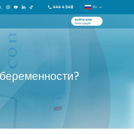
444 4 548
RU
войти или
Регистрация
 беременности?