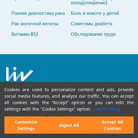
оплодотворение)
Ранняя диагностика рака
Боль в животе у детей
Рак молочной железы
Симптомы диабета
Витамин B12
Обследование груди
Cookies are used to personalize content and ads, provide
social media features, and analyze our traffic. You can accept
all cookies with the “Accept” option or you can edit the
Высококачественные медицинские услуги с
settings with the "Cookie Settings" option.
Cookie Policy
участием опытных врачей и современных
медицинских технологий
Customize
Accept All
Reject All
Settings
Cookies