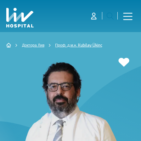
Доктора Лив
Проф. д.м.н. Kubilay Ükinç