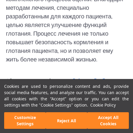
методам лечения, специально
разработанным для каждого пациента,
целью является улучшение функций
глотания. Процесс лечения не только
повышает безопасность кормления и
глотания пациента, но и позволяет ему
жить более независимой жизнью.
* Этот контент подготовлен
Редакция Лив Госпиталя
.
Cookies are used to personalize content and ads, provide
* Содержимое нашего сайта предназначено только для
social media features, and analyze our traffic. You can accept
информационных целей. Обязательно обратитесь к
all cookies with the “Accept” option or you can edit the
settings with the "Cookie Settings" option.
Cookie Policy
врачу для диагностики и лечения. В содержание
страницы не включены элементы, содержащие
Customize
Accept All
Reject All
информацию о терапевтических медицинских услугах в
Settings
Cookies
Лив Госпитале.