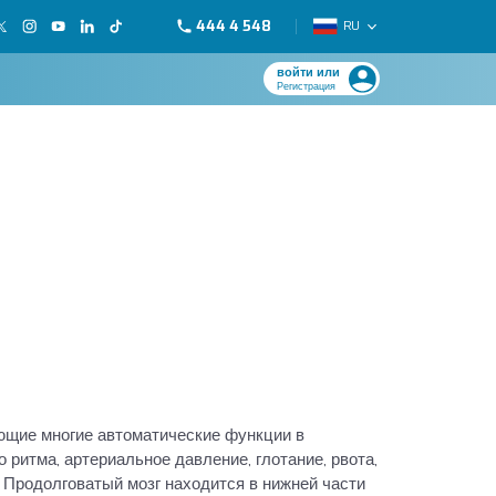
444 4 548
RU
войти или
Регистрация
ующие многие автоматические функции в
о ритма, артериальное давление, глотание, рвота,
е. Продолговатый мозг находится в нижней части