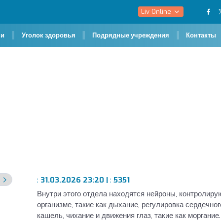
Liv Online
чи
Уголок здоровья
Подрядные учреждения
Контакты
озг?
ватый мозг?
:
31.03.2026 23:20 |
:
5351
Внутри этого отдела находятся нейроны, контролир
организме, такие как дыхание, регулировка сердечног
кашель, чихание и движения глаз, такие как моргани