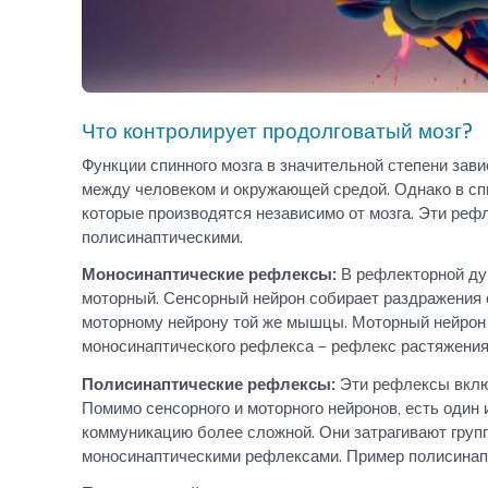
Что контролирует продолговатый мозг?
Функции спинного мозга в значительной степени зави
между человеком и окружающей средой. Однако в сп
которые производятся независимо от мозга. Эти ре
полисинаптическими.
Моносинаптические рефлексы:
В рефлекторной ду
моторный. Сенсорный нейрон собирает раздражения
моторному нейрону той же мышцы. Моторный нейро
моносинаптического рефлекса – рефлекс растяжения
Полисинаптические рефлексы:
Эти рефлексы включ
Помимо сенсорного и моторного нейронов, есть один
коммуникацию более сложной. Они затрагивают груп
моносинаптическими рефлексами. Пример полисинапт