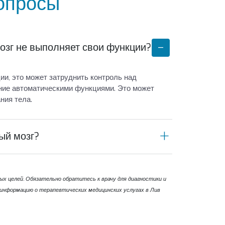
опросы
озг не выполняет свои функции?
ии, это может затруднить контроль над
ние автоматическими функциями. Это может
ния тела.
ый мозг?
ольных функций внутренних органов и
т некоторые из основных функций
х целей. Обязательно обратитесь к врачу для диагностики и
 информацию о терапевтических медицинских услугах в Лив
ержание артериального давления, регулировку
констрикции.
 управляя функцией дыхания и помогая в