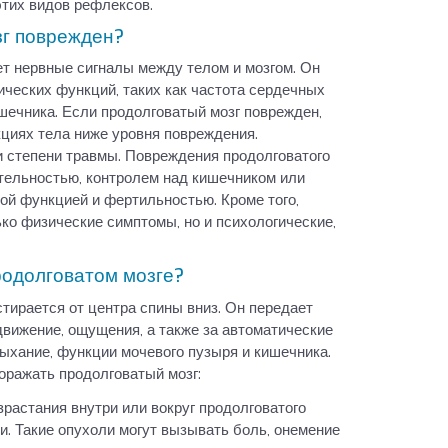
этих видов рефлексов.
зг поврежден?
ет нервные сигналы между телом и мозгом. Он
ических функций, таких как частота сердечных
шечника. Если продолговатый мозг поврежден,
циях тела ниже уровня повреждения.
и степени травмы. Повреждения продолговатого
ительностью, контролем над кишечником или
ой функцией и фертильностью. Кроме того,
ько физические симптомы, но и психологические,
родолговатом мозге?
стирается от центра спины вниз. Он передает
движение, ощущения, а также за автоматические
дыхание, функции мочевого пузыря и кишечника.
оражать продолговатый мозг:
растания внутри или вокруг продолговатого
ми. Такие опухоли могут вызывать боль, онемение