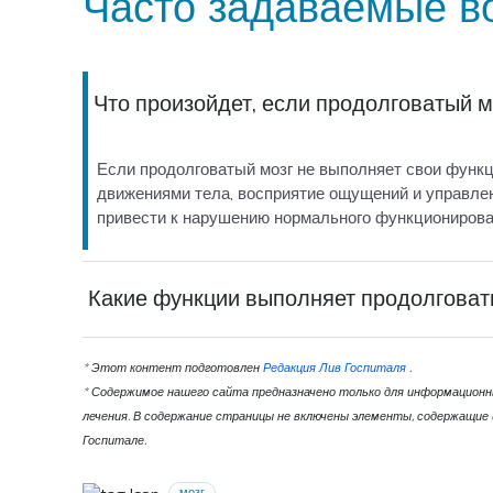
Часто задаваемые в
Что произойдет, если продолговатый м
Если продолговатый мозг не выполняет свои функц
движениями тела, восприятие ощущений и управле
привести к нарушению нормального функционирова
Какие функции выполняет продолговат
Продолговатый мозг отвечает за контроль непроизв
поддержание гомеостаза (внутреннего баланса). Во
* Этот контент подготовлен
Редакция Лив Госпиталя
.
продолговатого мозга:
* Содержимое нашего сайта предназначено только для информационны
лечения. В содержание страницы не включены элементы, содержащие
Кардиоваскулярная система: Ответственен за подд
Госпитале.
частоты сердечных сокращений и поддержание вазо
Дыхание: Продолговатый мозг регулирует дыхание,
мозг