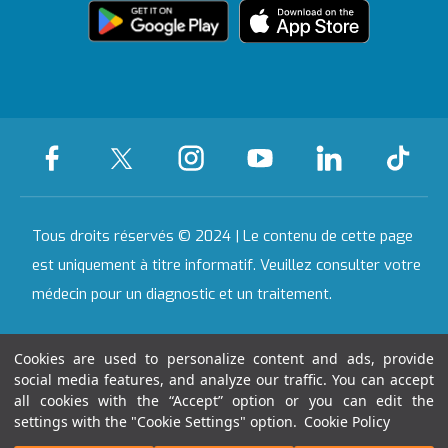
Antep
Avertissement légal
Tous nos hôpitaux
Établissements
partenaires
Tous droits réservés © 2024 | Le contenu de cette page
Communication
est uniquement à titre informatif. Veuillez consulter votre
médecin pour un diagnostic et un traitement.
Date de la dernière mise à jour : 09.08.2026
Cookies are used to personalize content and ads, provide
social media features, and analyze our traffic. You can accept
all cookies with the “Accept” option or you can edit the
17:30:01
settings with the "Cookie Settings" option.
Cookie Policy