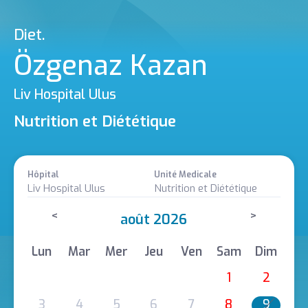
Diet.
Özgenaz Kazan
Liv Hospital Ulus
Nutrition et Diététique
Hôpital
Unité Medicale
Liv Hospital Ulus
Nutrition et Diététique
<
>
août 2026
Lun
Mar
Mer
Jeu
Ven
Sam
Dim
1
2
3
4
5
6
7
8
9