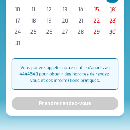
10
11
12
13
14
15
16
17
18
19
20
21
22
23
24
25
26
27
28
29
30
31
Vous pouvez appeler notre centre d'appels au
4444548 pour obtenir des horaires de rendez-
vous et des informations pratiques.
Prendre rendez-vous