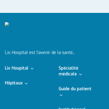
Liv Hospital est l'avenir de la santé...
Liv Hospital
Spécialité
médicale
À propos de nous
Hôpitaux
Branches médicales
Guide du patient
Ulus
Vision & Mission
Médecins
e - Rendez-vous