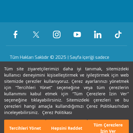
Ödüllerimiz
Medikal teknolojiler
KVKK Metni
Ankara
Evde Bakım
Sağlık Turizmi Yetki
Öne Çıkan Hizmetler
Hizmetleri
Belgesi
Yasal Uyarı
Gaziantep
Hastalıklar ve
Nöbetçi Eczane
Sertifika & Akreditasyon
Tedavileri
Tüm Hakları Saklıdır © 2025 | Sayfa içeriği sadece
Anlaşmalı Kurumlar
bilgilendirme amaçlıdır. Tanı ve tedavi için mutlaka
Tüm Hastanelerimiz
Tüm site ziyaretçilerimizi daha iyi tanımak, sitemizdeki
doktorunuza başvurunuz.
Gebelik Okulu
kullanıcı deneyimini kişiselleştirmek ve iyileştirmek için web
Haberler ve Etkinlikler
sitemizde çerezler kullanıyoruz. Çerez ayarlarınızı yönetmek
Kariyer
için “Tercihleri Yönet” seçeneğine veya tüm çerezlerin
Son Güncellenme Tarihi : 09.08.2026 02:15:03
kullanımını kabul etmek için “Tüm Çerezlere İzin Ver”
seçeneğine tıklayabilirsiniz. Sitemizdeki çerezleri ve bu
çerezleri hangi amaçla kullandığımızı Çerez Politikası’ndan
İletişim
inceleyebilirsiniz.
Çerez Politikası
Tüm Çerezlere
Bizi Arayın
E-Randevu
Tercihleri Yönet
Hepsini Reddet
İzin Ver