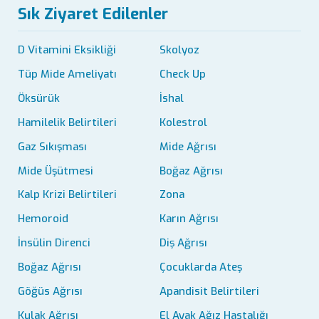
Sık Ziyaret Edilenler
D Vitamini Eksikliği
Skolyoz
Tüp Mide Ameliyatı
Check Up
Öksürük
İshal
Hamilelik Belirtileri
Kolestrol
Gaz Sıkışması
Mide Ağrısı
Mide Üşütmesi
Boğaz Ağrısı
Kalp Krizi Belirtileri
Zona
Hemoroid
Karın Ağrısı
İnsülin Direnci
Diş Ağrısı
Boğaz Ağrısı
Çocuklarda Ateş
Göğüs Ağrısı
Apandisit Belirtileri
Kulak Ağrısı
El Ayak Ağız Hastalığı