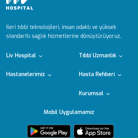
İleri tıbbi teknolojileri, insan odaklı ve yüksek
standartlı sağlık hizmetlerine dönüştürüyoruz.
Liv Hospital
Tıbbi Uzmanlık
Hakkımızda
Tıbbi Branşlar
Hastanelerimiz
Hasta Rehberi
Ulus
e-Randevu
Kurumsal
Misyon & Vizyon
Doktorlarımız
Editoryal Politika
Mobil Uygulamamız
Vadistanbul
e-Sonuc
Yönetim Kurulu
Sağlık Köşesi
içerik Güncelleme
Topkapı
Sizi Dinliyoruz