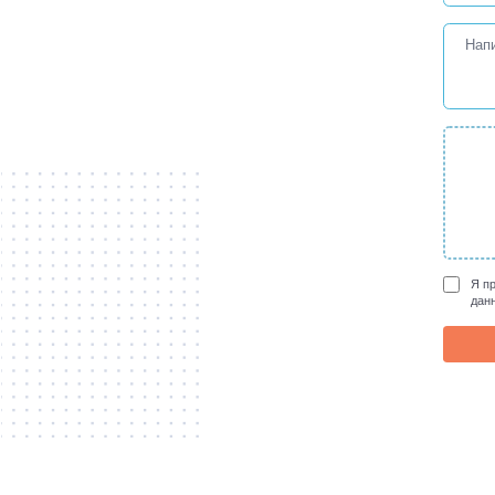
Я п
дан