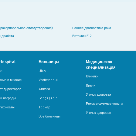
ракорпоральное оплодотворение)
Ранняя диагностика рака
 диабета
Витамин B12
 Hospital
Больницы
Медицинская
специализация
ас
Ulus
Клиники
ение и миссия
Vadistanbul
Врачи
ет директоров
Ankara
Уголок здоровья
и награды
Bahçeşehir
Рекомендуемые услуги
тификаты
Topkapı
Уголок здоровья
Все больницы