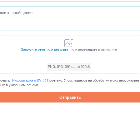
Загрузите отчет или результат
или перетащите и отпустите
PNG, JPG, GIF up to 10MB
PNG, JPG, GIF up to 10MB
рочитал
Информация о KVKK
Прочтено. Я соглашаюсь на обработку моих персональн
ных в указанном объеме
Отправить