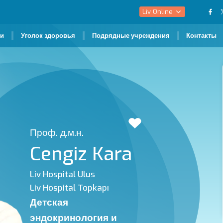
Liv Online
чи
Уголок здоровья
Подрядные учреждения
Контакты
Проф. д.м.н.
Cengiz Kara
Liv Hospital Ulus
Liv Hospital Topkapı
Детская
эндокринология и