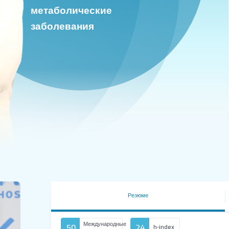
метаболические
заболевания
Резюме
Международные
50
24
h-index