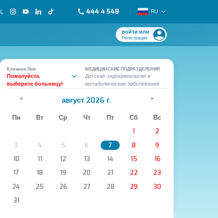
444 4 548
RU
войти или
Регистрация
Клиники Лив
МЕДИЦИНСКИЕ ПОДРАЗДЕЛЕНИЯ
Пожалуйста,
Детская эндокринология и
выберите больницу!
метаболические заболевания
<
>
август 2026 г.
Пн
Вт
Ср
Чт
Пт
Сб
Вс
1
2
3
4
5
6
7
8
9
10
11
12
13
14
15
16
17
18
19
20
21
22
23
24
25
26
27
28
29
30
31