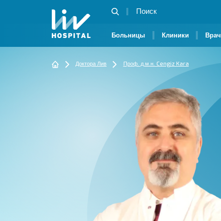
Больницы
Клиники
Вра
Доктора Лив
Проф. д.м.н. Cengiz Kara