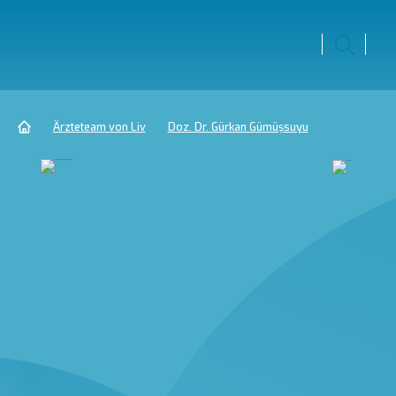
Ärzteteam von Liv
Doz. Dr. Gürkan Gümüşsuyu