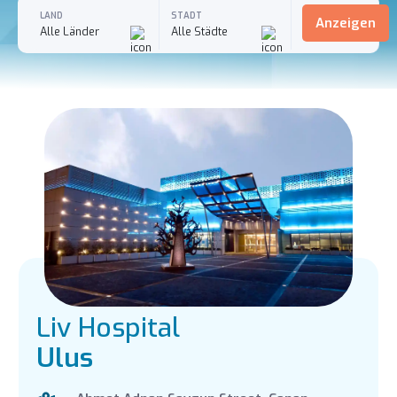
LAND
STADT
Anzeigen
Alle Länder
Alle Städte
Liv Hospital
Ulus