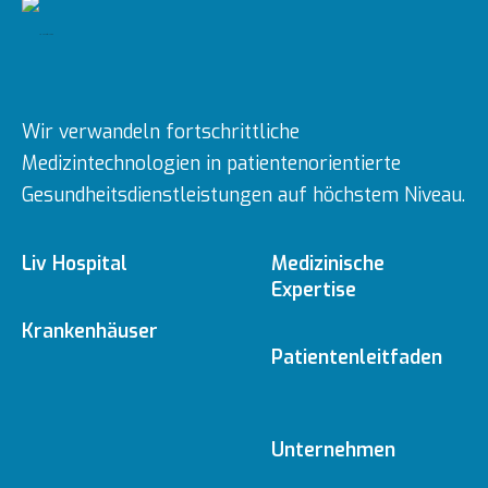
Wir verwandeln fortschrittliche
Medizintechnologien in patientenorientierte
Gesundheitsdienstleistungen auf höchstem Niveau.
Liv Hospital
Medizinische
Expertise
Über uns
Krankenhäuser
Medizinische
Patientenleitfaden
Fachbereiche
Ulus
Mission & Vision
Online-Termin
Unternehmen
Ärzte
Vadistanbul
Vorstand