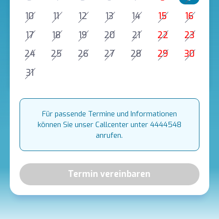
10
11
12
13
14
15
16
17
18
19
20
21
22
23
24
25
26
27
28
29
30
31
Für passende Termine und Informationen
können Sie unser Callcenter unter 4444548
anrufen.
Termin vereinbaren