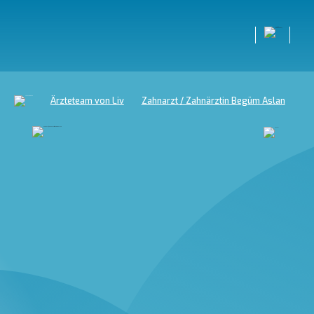
Ärzteteam von Liv
Zahnarzt / Zahnärztin Begüm Aslan