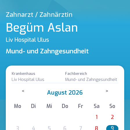
Zahnarzt / Zahnärztin
Begüm Aslan
Liv Hospital Ulus
Mund- und Zahngesundheit
Krankenhaus
Fachbereich
Liv Hospital Ulus
Mund- und Zahngesundheit
<
>
August 2026
Mo
Di
Mi
Do
Fr
Sa
So
1
2
3
4
5
6
7
8
9