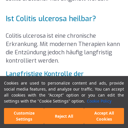
Ist Colitis ulcerosa heilbar?
Colitis ulcerosa ist eine chronische
Erkrankung. Mit modernen Therapien kann
die Entzündung jedoch häufig langfristig
kontrolliert werden.
Langfristige Kontrolle der
Entzündung
Cookies are used to personalize content and ads, provide
social media features, and analyze our traffic. You can accept
Viele Betroffene erreichen über längere
all cookies with the “Accept” option or you can edit the
settings with the "Cookie Settings" option.
Cookie Policy
Zeiträume eine stabile Remission und
können ihren Alltag weitgehend normal
Customize
Accept All
Reject All
gestalten.
Settings
Cookies