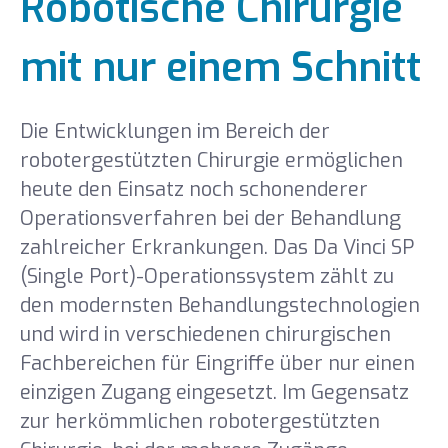
Robotische Chirurgie
Geschäftsleitung
mit nur einem Schnitt
Geburtsvorbereitungskurse
Die Entwicklungen im Bereich der
Publikationen
robotergestützten Chirurgie ermöglichen
heute den Einsatz noch schonenderer
Unsere Auszeichnungen
Operationsverfahren bei der Behandlung
zahlreicher Erkrankungen. Das Da Vinci SP
Karriere
(Single Port)-Operationssystem zählt zu
den modernsten Behandlungstechnologien
Nachrichten und Veranstaltungen
und wird in verschiedenen chirurgischen
Fachbereichen für Eingriffe über nur einen
Medien
einzigen Zugang eingesetzt. Im Gegensatz
zur herkömmlichen robotergestützten
Sponsoring
Virtueller Rundgang