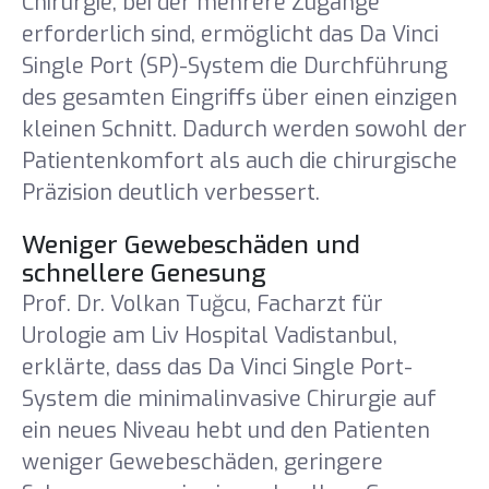
Chirurgie, bei der mehrere Zugänge
erforderlich sind, ermöglicht das Da Vinci
Genehmigungszertifikat für Medizintourismus
Imagefilme
Single Port (SP)-System die Durchführung
des gesamten Eingriffs über einen einzigen
Kataloge
kleinen Schnitt. Dadurch werden sowohl der
Patientenkomfort als auch die chirurgische
E-Dergi
Präzision deutlich verbessert.
Galerie
Weniger Gewebeschäden und
schnellere Genesung
Prof. Dr. Volkan Tuğcu, Facharzt für
Urologie am Liv Hospital Vadistanbul,
erklärte, dass das Da Vinci Single Port-
System die minimalinvasive Chirurgie auf
ein neues Niveau hebt und den Patienten
weniger Gewebeschäden, geringere