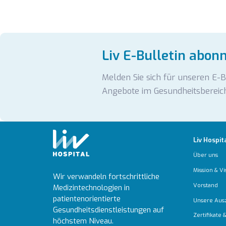
Liv E-Bulletin abon
Melden Sie sich für unseren E-
Angebote im Gesundheitsbereich
Liv Hospit
Über uns
Mission & Vi
Wir verwandeln fortschrittliche
Vorstand
Medizintechnologien in
patientenorientierte
Unsere Aus
Gesundheitsdienstleistungen auf
Zertifikate
höchstem Niveau.