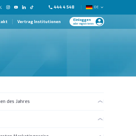
444 4 548
DE
Einloggen
takt
Vertrag Institutionen
oder registrieren
en des Jahres