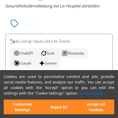
Gesundheitsdienstleistung bei Liv Hospital darstellen.
Bu İçeriği Yapay Zeka İle Özetle
ChatGPT
Grok
Perplexity
Claude
Gemini
Cookies are used to personalize content and ads, provide
social media features, and analyze our traffic. You can accept
24 Juni 2026
all cookies with the “Accept” option or you can edit the
settings with the "Cookie Settings" option.
Cookie Policy
Customize
Accept All
Spezialisten auf diesem Gebiet
Reject All
Settings
Cookies