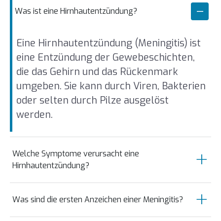
Was ist eine Hirnhautentzündung?
Eine Hirnhautentzündung (Meningitis) ist
eine Entzündung der Gewebeschichten,
die das Gehirn und das Rückenmark
umgeben. Sie kann durch Viren, Bakterien
oder selten durch Pilze ausgelöst
werden.
Welche Symptome verursacht eine
Hirnhautentzündung?
Typisch sind hohes Fieber, extrem starke
Was sind die ersten Anzeichen einer Meningitis?
Kopfschmerzen, Nackensteifigkeit,
Lichtempfindlichkeit, Übelkeit und