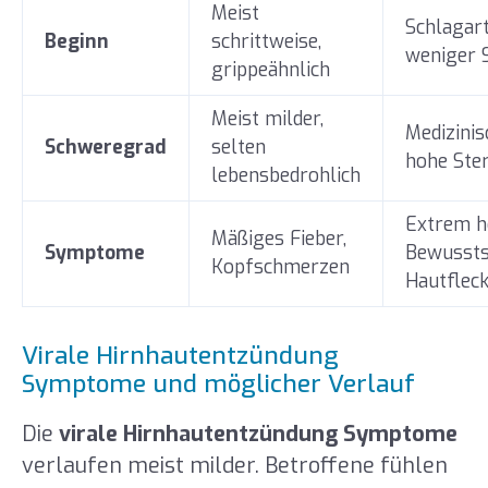
Meist
Schlagart
Beginn
schrittweise,
weniger 
grippeähnlich
Meist milder,
Medizinis
Schweregrad
selten
hohe Ster
lebensbedrohlich
Extrem h
Mäßiges Fieber,
Symptome
Bewussts
Kopfschmerzen
Hautflec
Virale Hirnhautentzündung
Symptome und möglicher Verlauf
Die
virale Hirnhautentzündung Symptome
verlaufen meist milder. Betroffene fühlen