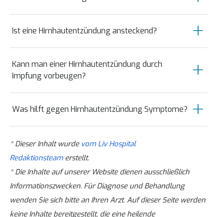
Bluttests und maßgeblich durch die
hinzukommen, handelt es sich um einen
Entnahme und Analyse von
Bakterielle Formen erfordern die
absoluten medizinischen Notfall.
Nervenwasser (Lumbalpunktion).
Ist eine Hirnhautentzündung ansteckend?
sofortige Gabe von Antibiotika per
Infusion im Krankenhaus. Virale Formen
Ja, viele der auslösenden Bakterien und
werden meist symptomatisch mit
Kann man einer Hirnhautentzündung durch
Viren werden über Tröpfcheninfektion
Schmerzmitteln und Ruhe behandelt.
Impfung vorbeugen?
(Husten, Niesen) von Mensch zu Mensch
übertragen.
Ja, es gibt wirksame Impfungen gegen die
Was hilft gegen Hirnhautentzündung Symptome?
häufigsten bakteriellen Erreger
(Meningokokken, Pneumokokken, Hib)
Die ursächliche medizinische Therapie
sowie gegen virale Auslöser wie FSME,
* Dieser Inhalt wurde
vom Liv Hospital
(Antibiotika bei Bakterien) steht an erster
Masern und Mumps.
Redaktionsteam
erstellt.
Stelle. Unterstützend helfen absolute
* Die Inhalte auf unserer Website dienen ausschließlich
Bettruhe, Dunkelheit bei
Informationszwecken. Für Diagnose und Behandlung
Lichtempfindlichkeit, fiebersenkende
wenden Sie sich bitte an Ihren Arzt. Auf dieser Seite werden
Mittel und ausreichende
keine Inhalte bereitgestellt, die eine heilende
Flüssigkeitszufuhr.