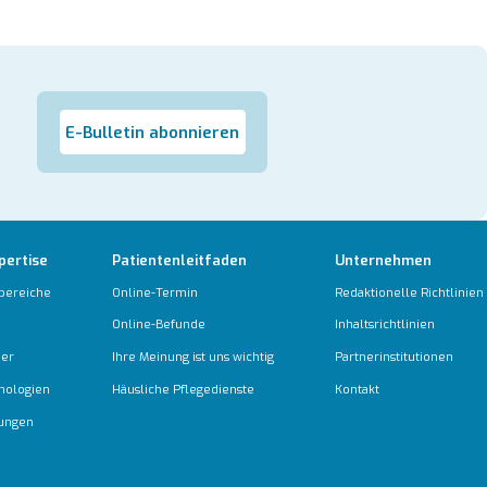
E-Bulletin abonnieren
pertise
Patientenleitfaden
Unternehmen
bereiche
Online-Termin
Redaktionelle Richtlinien
Online-Befunde
Inhaltsrichtlinien
ber
Ihre Meinung ist uns wichtig
Partnerinstitutionen
nologien
Häusliche Pflegedienste
Kontakt
tungen