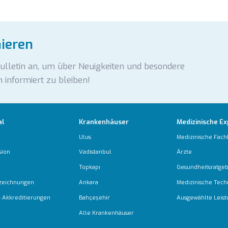
nieren
Bulletin an, um über Neuigkeiten und besondere
 informiert zu bleiben!
al
Krankenhäuser
Medizinische Ex
Ulus
Medizinische Fach
sion
Vadistanbul
Ärzte
Topkapı
Gesundheitsratge
zeichnungen
Ankara
Medizinische Tech
 & Akkreditierungen
Bahçeşehir
Ausgewählte Leis
Alle Krankenhäuser