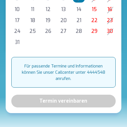
10
11
12
13
14
15
16
17
18
19
20
21
22
23
24
25
26
27
28
29
30
31
Für passende Termine und Informationen
können Sie unser Callcenter unter 4444548
anrufen.
Termin vereinbaren