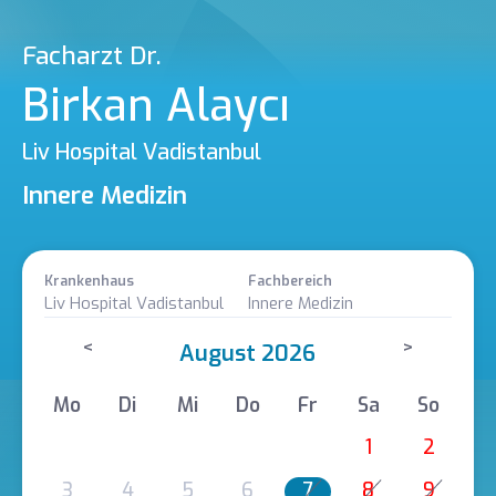
Facharzt Dr.
Birkan Alaycı
Liv Hospital Vadistanbul
Innere Medizin
Krankenhaus
Fachbereich
Liv Hospital Vadistanbul
Innere Medizin
<
>
August 2026
Mo
Di
Mi
Do
Fr
Sa
So
1
2
3
4
5
6
7
8
9