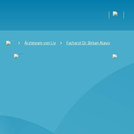
Ärzteteam von Liv
Facharzt Dr. Birkan Alaycı