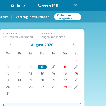
444 4 548
DE
Einloggen
ntakt
Vertrag Institutionen
oder registrieren
Krankenhaus
Fachbereich
Liv Hospital Vadistanbul
Augenkrankheiten
<
>
August 2026
Mo
Di
Mi
Do
Fr
Sa
So
1
2
3
4
5
6
7
8
9
10
11
12
13
14
15
16
17
18
19
20
21
22
23
24
25
26
27
28
29
30
31