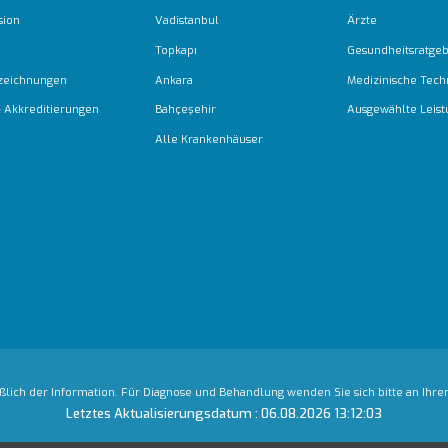
sion
Vadistanbul
Ärzte
Topkapı
Gesundheitsratge
zeichnungen
Ankara
Medizinische Tech
 & Akkreditierungen
Bahçeşehir
Ausgewählte Leis
Alle Krankenhäuser
ßlich der Information. Für Diagnose und Behandlung wenden Sie sich bitte an Ihren
Letztes Aktualisierungsdatum : 06.08.2026 13:12:03