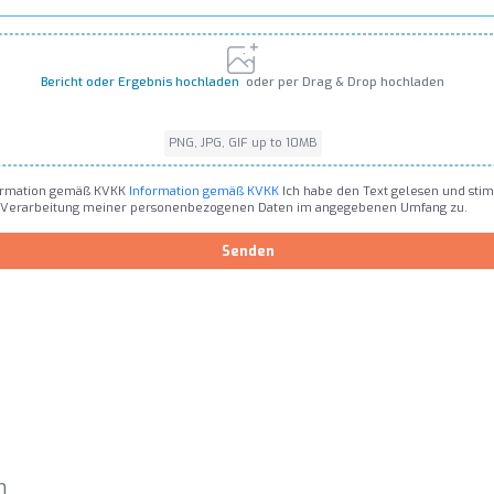
Bericht oder Ergebnis hochladen
oder per Drag & Drop hochladen
PNG, JPG, GIF up to 10MB
PNG, JPG, GIF up to 10MB
ormation gemäß KVKK
Information gemäß KVKK
Ich habe den Text gelesen und sti
 Verarbeitung meiner personenbezogenen Daten im angegebenen Umfang zu.
Senden
h