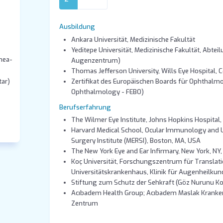
Ausbildung
Ankara Universität, Medizinische Fakultät
Yeditepe Universität, Medizinische Fakultät, Abtei
nea-
Augenzentrum)
Thomas Jefferson University, Wills Eye Hospital, 
Zertifikat des Europäischen Boards für Ophthalmo
ar)
Ophthalmology - FEBO)
Berufserfahrung
The Wilmer Eye Institute, Johns Hopkins Hospital,
Harvard Medical School, Ocular Immunology and U
Surgery Institute (MERSI), Boston, MA, USA
The New York Eye and Ear Infirmary, New York, NY
Koç Universität, Forschungszentrum für Translat
Universitätskrankenhaus, Klinik für Augenheilkun
Stiftung zum Schutz der Sehkraft (Göz Nurunu K
Acıbadem Health Group; Acıbadem Maslak Kranke
Zentrum