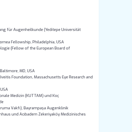
lung für Augenheilkunde (Yeditepe Universität
Cornea Fellowship, Philadelphia, USA
logie (Fellow of the European Board of
 Baltimore, MD, USA
veitis Foundation, Massachusetts Eye Research and
, USA
ionale Medizin (KUTTAM) und Koç
de
oruma Vakfı), Bayrampaşa Augenklinik
nhaus und Acıbadem Zekeriyaköy Medizinisches