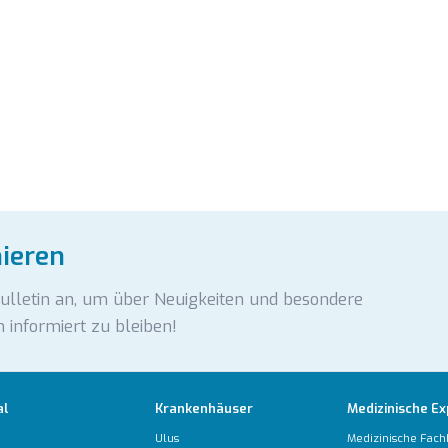
nieren
Bulletin an, um über Neuigkeiten und besondere
 informiert zu bleiben!
al
Krankenhäuser
Medizinische Ex
Ulus
Medizinische Fach