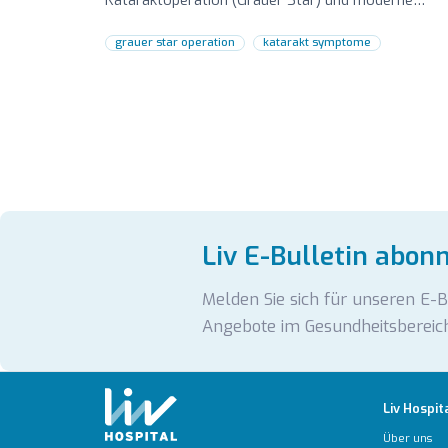
Kataraktoperation (Grauer Star) und moderne
Trifokallinsen.
grauer star operation
katarakt symptome
Liv E-Bulletin abon
Melden Sie sich für unseren E-
Angebote im Gesundheitsbereich
Liv Hospit
Über uns