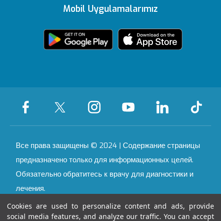
Bahçeşehir
Mobil Uygulamalarımız
Сертификаты
Текст KVKK
Уголок здоровья
Уход на дому
Topkapı
Партнерские организации
Все больницы
Связь
Все права защищены © 2024 | Содержание страницы
предназначено только для информационных целей.
Обязательно обратитесь к врачу для диагностики и
лечения.
Cookies are used to personalize content and ads, provide
Son Güncelleme Tarihi : 07.08.2026 12:22:48
social media features, and analyze our traffic. You can accept