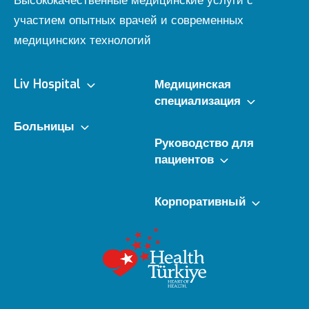
Высококачественные медицинские услуги с
участием опытных врачей и современных
медицинских технологий
Liv Hospital
Медицинская
специализация
О нас
Больницы
Клиники
Руководство для
Ulus
пациентов
Видение и миссия
Врачи
e - Встреча
Корпоративный
Vadistanbul
Совет директоров
Редакционная политика
Уголок здоровья
e - Результат
Ankara
Наши награды
Обновление контента
Рекомендуемые услуги
Мы слушаем вас