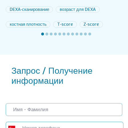
DEXA‑сканирование
возраст для DEXA
костная плотность
T‑score
Z‑score
Запрос / Получение
информации