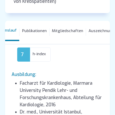
von Krebspatienten)
ebenslauf
Publikationen
Mitgliedschaften
Auszeichnung
7
h-index
Ausbildung:
Facharzt für Kardiologie, Marmara
University Pendik Lehr- und
Forschungskrankenhaus, Abteilung für
Kardiologie, 2016
Dr. med., Universität Istanbul,