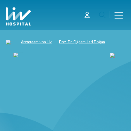
Ärzteteam von Liv
Doz. Dr. Çiğdem İleri Doğan