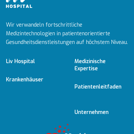
Wir verwandeln fortschrittliche
Medizintechnologien in patientenorientierte
Gesundheitsdienstleistungen auf höchstem Niveau.
Liv Hospital
Medizinische
Expertise
Über uns
Krankenhäuser
Medizinische
Patientenleitfaden
Fachbereiche
Ulus
Mission & Vision
Online-Termin
Unternehmen
Ärzte
Vadistanbul
Vorstand
Redaktionelle
Online-Befunde