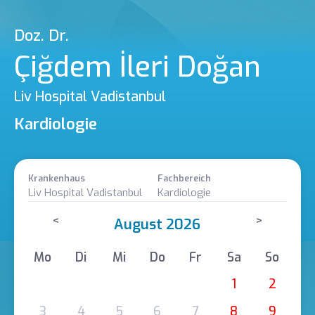
Doz. Dr.
Çiğdem İleri Doğan
Liv Hospital Vadistanbul
Kardiologie
Krankenhaus
Fachbereich
Liv Hospital Vadistanbul
Kardiologie
<
>
August 2026
Mo
Di
Mi
Do
Fr
Sa
So
1
2
3
4
5
6
7
8
9