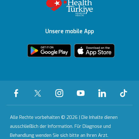
Richtlinien
Gesundheitsratgeber
Topkapı
Unsere
Auszeichnungen
Ihre Meinung ist uns
Inhaltsrichtlinien
Medizinische
Ankara
wichtig
Unsere mobile App
Technologien
Zertifikate &
Partnerinstitutionen
Akkreditierungen
Bahçeşehir
Häusliche
Ausgewählte
Pflegedienste
Leistungen
Kontakt
Alle Krankenhäuser
Alle Rechte vorbehalten © 2026 | Die Inhalte dienen
ausschließlich der Information. Für Diagnose und
Behandlung wenden Sie sich bitte an Ihren Arzt.