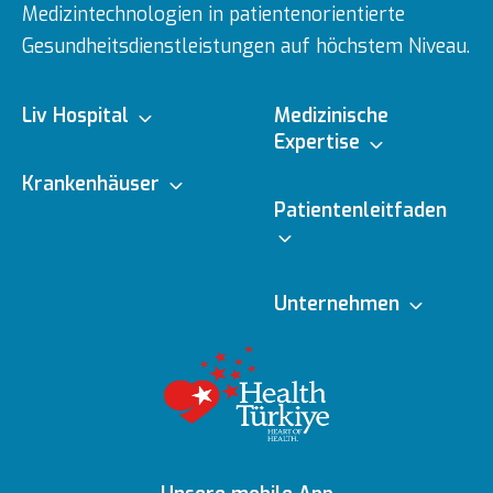
Medizintechnologien in patientenorientierte
Gesundheitsdienstleistungen auf höchstem Niveau.
Liv Hospital
Medizinische
Expertise
Über uns
Krankenhäuser
Medizinische
Patientenleitfaden
Fachbereiche
Ulus
Mission & Vision
Online-Termin
Unternehmen
Ärzte
Vadistanbul
Vorstand
Redaktionelle
Online-Befunde
Richtlinien
Gesundheitsratgeber
Topkapı
Unsere
Auszeichnungen
Ihre Meinung ist uns
Inhaltsrichtlinien
Medizinische
Ankara
wichtig