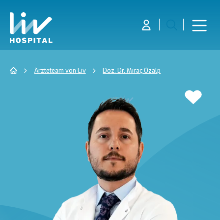
Ärzteteam von Liv
Doz. Dr. Miraç Özalp