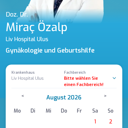
Doz. Dr.
Miraç Özalp
Liv Hospital Ulus
Gynäkologie und Geburtshilfe
Krankenhaus
Fachbereich
Liv Hospital Ulus
Bitte wählen Sie
einen Fachbereich!
<
>
August 2026
Mo
Di
Mi
Do
Fr
Sa
So
1
2