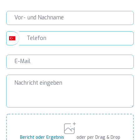
WISSENSCHAFTLICHER MITARBEITER /
ASSISTENZARZT 2011-2015 –
UNIVERSITÄT FÜR
GESUNDHEITSWISSENSCHAFTEN /
Istanbul Prof. Dr. Cemil Taşçıoğlu
Stadtkrankenhaus (Klinisches Lehr- und
Forschungszentrum) / Abteilung für
Chirurgische Medizinische
Wissenschaften / Institut für
Gynäkologie und Geburtshilfe
Bericht oder Ergebnis
oder per Drag & Drop