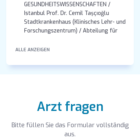
GESUNDHEITSWISSENSCHAFTEN /
Istanbul Prof. Dr. Cemil Taşçıoğlu
Stadtkrankenhaus (Klinisches Lehr- und
Forschungszentrum) / Abteilung für
Chirurgische Medizinische
Wissenschaften / Institut für
ALLE ANZEIGEN
Gynäkologie und Geburtshilfe –
PRIVATDOZENT 10.09.2022
WISSENSCHAFTLICHER MITARBEITER /
ASSISTENZARZT – KARADENİZ-
TECHNISCHE UNIVERSITÄT /
Medizinische Fakultät / Abteilung für
Arzt fragen
Chirurgische Medizinische
Wissenschaften / Institut für
Bitte füllen Sie das Formular vollständig
Gynäkologie und Geburtshilfe – 2018-
aus.
2021