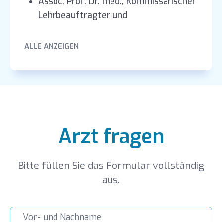
Assoc. Prof. Dr. med., Kommissarischer
Lehrbeauftragter und
Ausbildungsleiter: Lehr- und
Forschungskrankenhaus Sultan
ALLE ANZEIGEN
Abdülhamid II., Klinik für Pneumologie
(2023)
Arzt fragen
Bitte füllen Sie das Formular vollständig
aus.