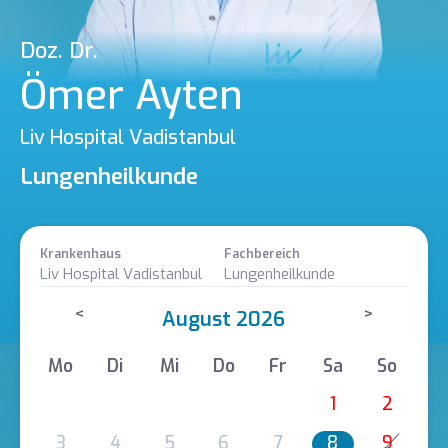
Doz. Dr.
Ömer Ayten
Liv Hospital Vadistanbul
Lungenheilkunde
Krankenhaus
Fachbereich
Liv Hospital Vadistanbul
Lungenheilkunde
<
>
August 2026
Mo
Di
Mi
Do
Fr
Sa
So
1
2
3
4
5
6
7
8
9