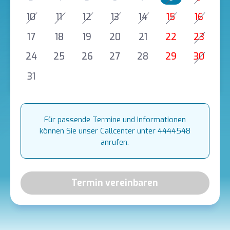
10
11
12
13
14
15
16
17
18
19
20
21
22
23
24
25
26
27
28
29
30
31
Für passende Termine und Informationen
können Sie unser Callcenter unter 4444548
anrufen.
Termin vereinbaren