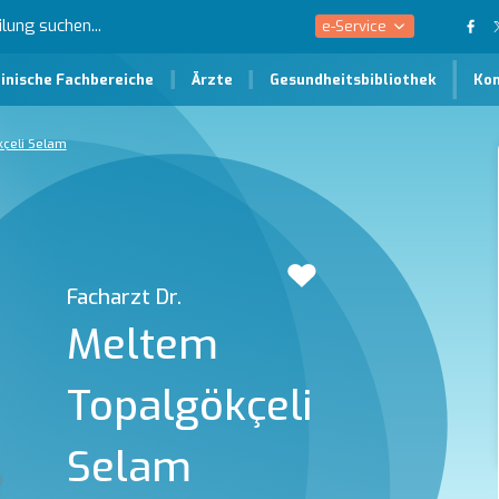
e-Service
inische Fachbereiche
Ärzte
Gesundheitsbibliothek
Ko
kçeli Selam
Facharzt Dr.
Meltem
Topalgökçeli
Selam