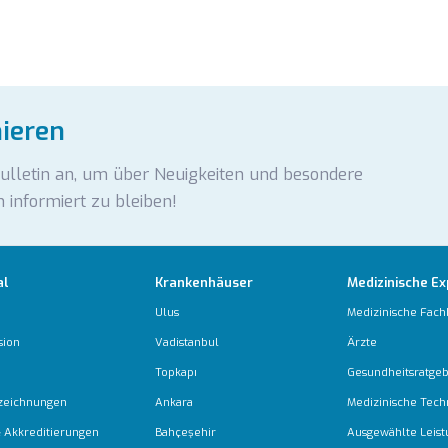
nieren
Bulletin an, um über Neuigkeiten und besondere
 informiert zu bleiben!
al
Krankenhäuser
Medizinische Ex
Ulus
Medizinische Fach
sion
Vadistanbul
Ärzte
Topkapı
Gesundheitsratge
zeichnungen
Ankara
Medizinische Tech
 & Akkreditierungen
Bahçeşehir
Ausgewählte Leis