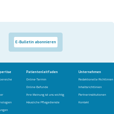
E-Bulletin abonnieren
pertise
Patientenleitfaden
Unternehmen
bereiche
Online-Termin
Redaktionelle Richtlinien
Online-Befunde
Inhaltsrichtlinien
ber
Ihre Meinung ist uns wichtig
Partnerinstitutionen
nologien
Häusliche Pflegedienste
Kontakt
tungen