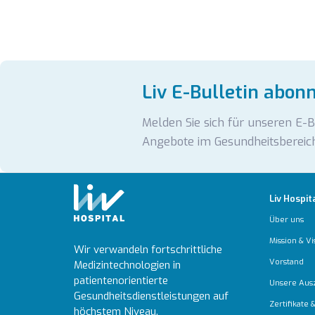
Liv E-Bulletin abon
Melden Sie sich für unseren E-
Angebote im Gesundheitsbereich
Liv Hospit
Über uns
Mission & Vi
Wir verwandeln fortschrittliche
Vorstand
Medizintechnologien in
patientenorientierte
Unsere Aus
Gesundheitsdienstleistungen auf
Zertifikate
höchstem Niveau.