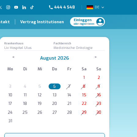
444 4 548
DE
Einloggen
ntakt
Vertrag Institutionen
oder registrieren
Krankenhaus
Fachbereich
Liv Hospital Ulus
Medizinische Onkologie
<
>
August 2026
Mo
Di
Mi
Do
Fr
Sa
So
1
2
3
4
5
6
7
8
9
10
11
12
13
14
15
16
17
18
19
20
21
22
23
24
25
26
27
28
29
30
31