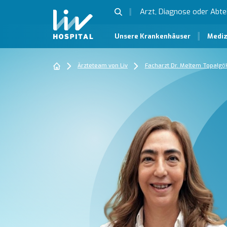
Unsere Krankenhäuser
Mediz
Ärzteteam von Liv
Facharzt Dr. Meltem Topalgö