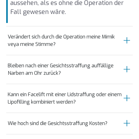
aussehen, als es ohne die Operation der
Fall gewesen wäre.
Verändert sich durch die Operation meine Mimik
veya meine Stimme?
Nein. Da ein erfahrener Facharzt die tiefe
Bleiben nach einer Gesichtsstraffung auffällige
SMAS-Schicht separat anhebt und die
Narben am Ohr zurück?
Gesichtsnerven, die für die Bewegung der
Muskulatur zuständig sind, bei dieser
Dank der präzisen präaurikulären
modernen Präparationstechnik
Kann ein Facelift mit einer Lidstraffung oder einem
Schnittführung, die exakt in den
Lipofilling kombiniert werden?
unangetastet bleiben, bleibt Ihre
natürlichen Hautfalten und anatomischen
natürliche Mimik vollkommen erhalten.
Schattenlinien vor und hinter dem Ohr
Ja, diese Kombination ist in der modernen
Auch die Stimme wird durch einen Eingriff
verläuft, verblassen die Schnitte im Laufe
Wie hoch sind die Gesichtsstraffung Kosten?
Ästhetik sogar sehr häufig der Schlüssel
am Gesicht oder Hals in keiner Weise
der Monate stark. Nach Abschluss der
zu einem rundum harmonischen
Die Gesamtkosten richten sich streng