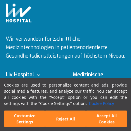
Wir verwandeln fortschrittliche
Medizintechnologien in patientenorientierte
Gesundheitsdienstleistungen auf höchstem Niveau.
Liv Hospital
Medizinische
Expertise
Cookies are used to personalize content and ads, provide
Über uns
social media features, and analyze our traffic. You can accept
Krankenhäuser
Medizinische
all cookies with the “Accept” option or you can edit the
Patientenleitfaden
Fachbereiche
settings with the "Cookie Settings" option.
Cookie Policy
Ulus
Mission & Vision
Customize
Accept All
Arztsuche
Anwenden
Reject All
Online-Termin
Settings
Cookies
Unternehmen
Ärzte
Vadistanbul