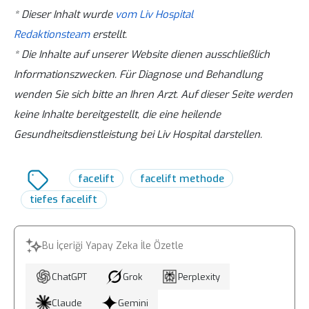
beeinflusst.
Narbenreifung (ca. 6 bis 12 Monate) bleibt
Gesamtergebnis. Da das Gesicht im Alter
* Dieser Inhalt wurde
vom Liv Hospital
nach dem individuellen anatomischen
meist nur eine hauchdünne, weiße Linie
oft an Fettvolumen verliert, lässt sich die
Redaktionsteam
erstellt.
Aufwand, der gewählten Methode (z. B.
zurück, die selbst bei Kurzhaarfrisuren
operative Straffung ideal mit einer
* Die Inhalte auf unserer Website dienen ausschließlich
Minilift vs. Full-Facelift mit Hals) ve
kaum zu sehen ist.
Augenlidstraffung (Blepharoplastik)
Informationszwecken. Für Diagnose und Behandlung
eventuellen Kombinationseingriffen. Ein
gegen müde Augen oder einem Eigenfett-
wenden Sie sich bitte an Ihren Arzt. Auf dieser Seite werden
transparenter, detaillierter Kostenplan
Transfer (Lipofilling) zur Rekonstruktion
keine Inhalte bereitgestellt, die eine heilende
inklusive aller Klinik-, Anästhesie- und
von vollen Wangen oder Schläfen
Gesundheitsdienstleistung bei Liv Hospital darstellen.
Nachsorgeleistungen wird nach einer
kombinieren.
präzisen Fallprüfung erstellt.
facelift
facelift methode
tiefes facelift
Bu İçeriği Yapay Zeka İle Özetle
ChatGPT
Grok
Perplexity
Claude
Gemini