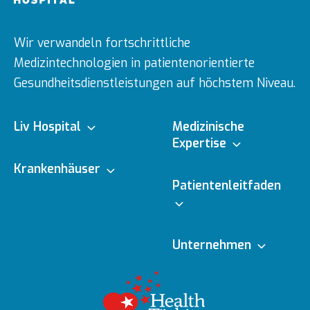
Wir verwandeln fortschrittliche
Medizintechnologien in patientenorientierte
Gesundheitsdienstleistungen auf höchstem Niveau.
Liv Hospital
Medizinische
Expertise
Über uns
Krankenhäuser
Medizinische
Patientenleitfaden
Fachbereiche
Ulus
Mission & Vision
Online-Termin
Unternehmen
Ärzte
Vadistanbul
Vorstand
Redaktionelle
Online-Befunde
Richtlinien
Gesundheitsratgeber
Topkapı