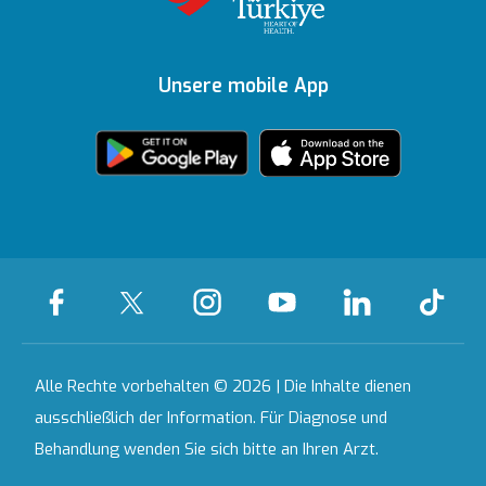
Unsere
Auszeichnungen
Ihre Meinung ist uns
Inhaltsrichtlinien
Medizinische
Ankara
wichtig
Unsere mobile App
Technologien
Zertifikate &
Partnerinstitutionen
Akkreditierungen
Bahçeşehir
Häusliche
Ausgewählte
Pflegedienste
Leistungen
Kontakt
Alle Krankenhäuser
Alle Rechte vorbehalten © 2026 | Die Inhalte dienen
ausschließlich der Information. Für Diagnose und
Behandlung wenden Sie sich bitte an Ihren Arzt.