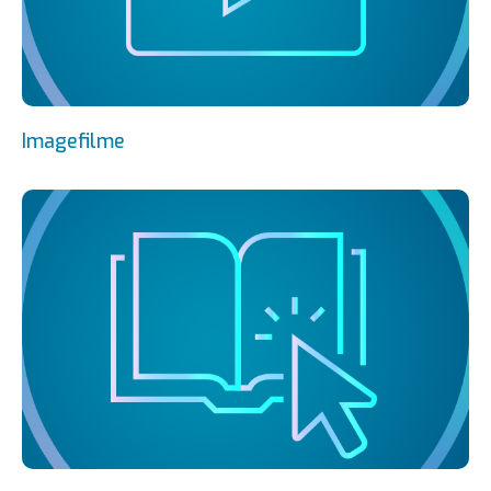
Imagefilme
Kataloge
E-Dergi
Imagefilme
Galerie
Sponsoring
Genehmigungszertifikat für Medizintourismus