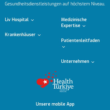
Gesundheitsdienstleistungen auf höchstem Niveau.
Liv Hospital
Medizinische
Expertise
Über uns
Krankenhäuser
Medizinische
Patientenleitfaden
Fachbereiche
Ulus
Mission & Vision
Online-Termin
Unternehmen
Ärzte
Vadistanbul
Vorstand
Redaktionelle
Online-Befunde
Richtlinien
Gesundheitsratgeber
Topkapı
Unsere
Auszeichnungen
Ihre Meinung ist uns
Medizinische
Inhaltsrichtlinien
wichtig
Ankara
Unsere mobile App
Technologien