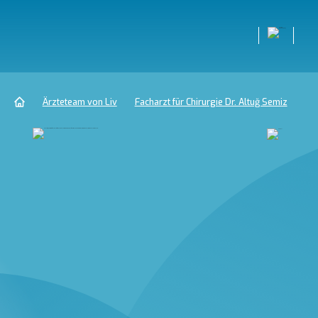
Ärzteteam von Liv
Facharzt für Chirurgie Dr. Altuğ Semiz