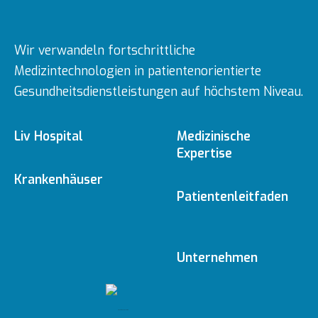
Wir verwandeln fortschrittliche
Medizintechnologien in patientenorientierte
Gesundheitsdienstleistungen auf höchstem Niveau.
Liv Hospital
Medizinische
Expertise
Über uns
Krankenhäuser
Medizinische
Patientenleitfaden
Fachbereiche
Ulus
Mission & Vision
Online-Termin
Unternehmen
Ärzte
Vadistanbul
Vorstand
Redaktionelle
Online-Befunde
Richtlinien
Gesundheitsratgeber