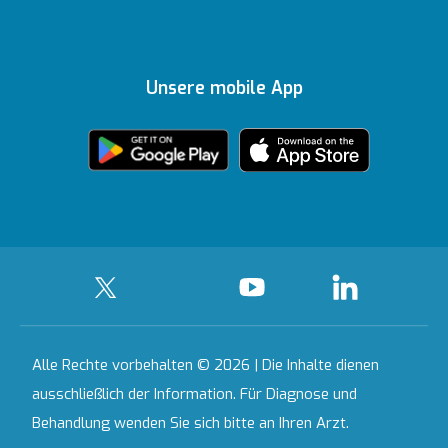
Topkapı
Unsere
Auszeichnungen
Ihre Meinung ist uns
Inhaltsrichtlinien
Medizinische
Ankara
wichtig
Unsere mobile App
Technologien
Zertifikate &
Partnerinstitutionen
Akkreditierungen
Bahçeşehir
Häusliche
Ausgewählte
Pflegedienste
Leistungen
Kontakt
Alle Krankenhäuser
Alle Rechte vorbehalten © 2026 | Die Inhalte dienen
ausschließlich der Information. Für Diagnose und
Behandlung wenden Sie sich bitte an Ihren Arzt.