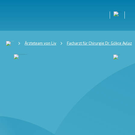
Ärzteteam von Liv
Facharzt für Chirurgie Dr. Gökçe Aylaz