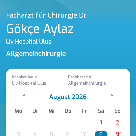
Facharzt für Chirurgie Dr.
Gökçe Aylaz
Liv Hospital Ulus
Allgemeinchirurgie
Krankenhaus
Fachbereich
Liv Hospital Ulus
Allgemeinchirurgie
<
>
August 2026
Mo
Di
Mi
Do
Fr
Sa
So
1
2
3
4
5
6
7
8
9