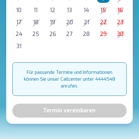
10
11
12
13
14
15
16
17
18
19
20
21
22
23
24
25
26
27
28
29
30
31
Für passende Termine und Informationen
können Sie unser Callcenter unter 4444548
anrufen.
Termin vereinbaren