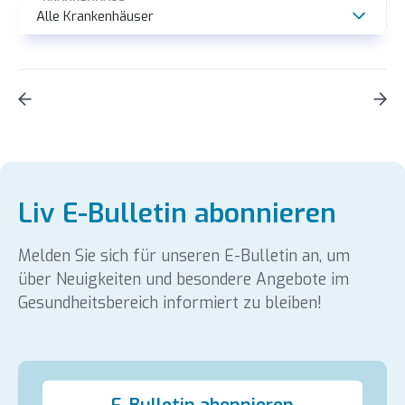
Alle Krankenhäuser
Nachrichten und Veranstaltungen
Unsere Auszeichnungen
Geschäftsleitung
Geburtsvorbereitungskurse
Liv E-Bulletin abonnieren
Publikationen
Melden Sie sich für unseren E-Bulletin an, um
über Neuigkeiten und besondere Angebote im
Mission, Vision und Qualitätspolitik
Gesundheitsbereich informiert zu bleiben!
Medien
Sponsoring
Imagefilme