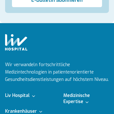
E-Bulletin abonnieren
Genehmigungszertifikat für Medizintourismus
Kataloge
Virtueller Rundgang
E-Dergi
Galerie
Wir verwandeln fortschrittliche
Medizintechnologien in patientenorientierte
Gesundheitsdienstleistungen auf höchstem Niveau.
Liv Hospital
Medizinische
Expertise
Über uns
Krankenhäuser
Medizinische