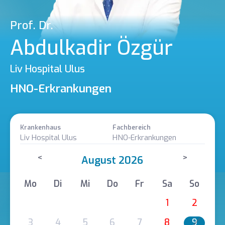
Prof. Dr.
Abdulkadir Özgür
Liv Hospital Ulus
HNO-Erkrankungen
Krankenhaus
Fachbereich
Liv Hospital Ulus
HNO-Erkrankungen
<
>
August 2026
Mo
Di
Mi
Do
Fr
Sa
So
1
2
3
4
5
6
7
8
9