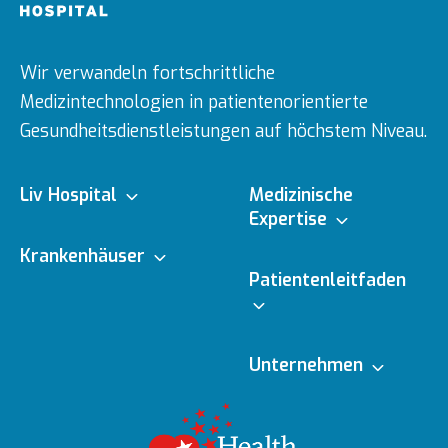
Wir verwandeln fortschrittliche
Medizintechnologien in patientenorientierte
Gesundheitsdienstleistungen auf höchstem Niveau.
Liv Hospital
Medizinische
Expertise
Über uns
Krankenhäuser
Medizinische
Patientenleitfaden
Fachbereiche
Ulus
Mission & Vision
Online-Termin
Unternehmen
Ärzte
Vadistanbul
Vorstand
Redaktionelle
Online-Befunde
Richtlinien