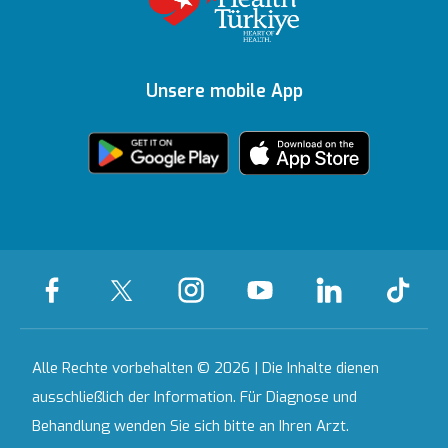
Gesundheitsratgeber
Topkapı
Unsere
Auszeichnungen
Ihre Meinung ist uns
Inhaltsrichtlinien
Medizinische
Ankara
wichtig
Unsere mobile App
Technologien
Zertifikate &
Partnerinstitutionen
Akkreditierungen
Bahçeşehir
Häusliche
Ausgewählte
Pflegedienste
Leistungen
Kontakt
Alle Krankenhäuser
Alle Rechte vorbehalten © 2026 | Die Inhalte dienen
ausschließlich der Information. Für Diagnose und
Behandlung wenden Sie sich bitte an Ihren Arzt.