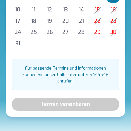
10
11
12
13
14
15
16
17
18
19
20
21
22
23
24
25
26
27
28
29
30
31
Für passende Termine und Informationen
können Sie unser Callcenter unter 4444548
anrufen.
Termin vereinbaren