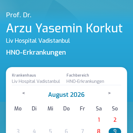
Prof. Dr.
Arzu Yasemin Korkut
Liv Hospital Vadistanbul
HNO-Erkrankungen
Krankenhaus
Fachbereich
Liv Hospital Vadistanbul
HNO-Erkrankungen
<
>
August 2026
Mo
Di
Mi
Do
Fr
Sa
So
1
2
3
4
5
6
7
8
9