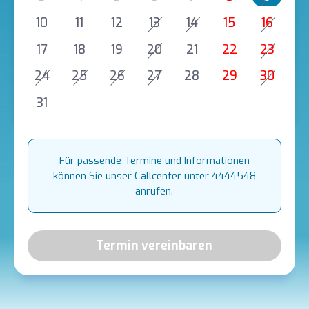
10
11
12
13
14
15
16
17
18
19
20
21
22
23
24
25
26
27
28
29
30
31
Für passende Termine und Informationen
können Sie unser Callcenter unter 4444548
anrufen.
Termin vereinbaren