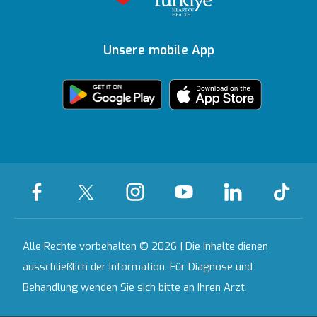
Unsere
Auszeichnungen
Ihre Meinung ist uns
Inhaltsrichtlinien
Medizinische
Ankara
wichtig
Unsere mobile App
Technologien
Zertifikate &
Partnerinstitutionen
Akkreditierungen
Bahçeşehir
Häusliche
Ausgewählte
Pflegedienste
Leistungen
Kontakt
Alle Krankenhäuser
Alle Rechte vorbehalten © 2026 | Die Inhalte dienen
ausschließlich der Information. Für Diagnose und
Behandlung wenden Sie sich bitte an Ihren Arzt.