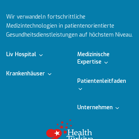
Wir verwandeln fortschrittliche
Medizintechnologien in patientenorientierte
Gesundheitsdienstleistungen auf höchstem Niveau.
Liv Hospital
Medizinische
Expertise
Über uns
Krankenhäuser
Medizinische
Patientenleitfaden
Fachbereiche
Ulus
Mission & Vision
Online-Termin
Unternehmen
Ärzte
Vadistanbul
Vorstand
Redaktionelle
Online-Befunde
Richtlinien
Gesundheitsratgeber
Topkapı