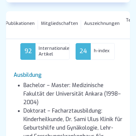
Tei
Publikationen
Mitgliedschaften
Auszeichnungen
Internationale
92
24
h-index
Artikel
Ausbildung
Bachelor – Master: Medizinische
Fakultät der Universität Ankara (1998–
2004)
Doktorat – Facharztausbildung:
Kinderheilkunde, Dr. Sami Ulus Klinik für
Geburtshilfe und Gynäkologie, Lehr-