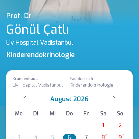
Prof. Dr.
Gönül Çatlı
Liv Hospital Vadistanbul
Kinderendokrinologie
Krankenhaus
Fachbereich
Liv Hospital Vadistanbul
Kinderendokrinologie
<
>
August 2026
Mo
Di
Mi
Do
Fr
Sa
So
1
2
3
4
5
6
7
8
9