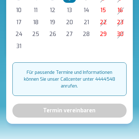
10
11
12
13
14
15
16
17
18
19
20
21
22
23
24
25
26
27
28
29
30
31
Für passende Termine und Informationen
können Sie unser Callcenter unter 4444548
anrufen.
Termin vereinbaren