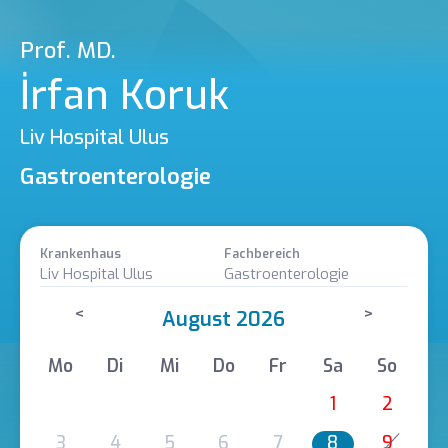
Prof. MD.
İrfan Koruk
Liv Hospital Ulus
Gastroenterologie
Krankenhaus
Fachbereich
Liv Hospital Ulus
Gastroenterologie
<
>
August 2026
Mo
Di
Mi
Do
Fr
Sa
So
1
2
3
4
5
6
7
8
9