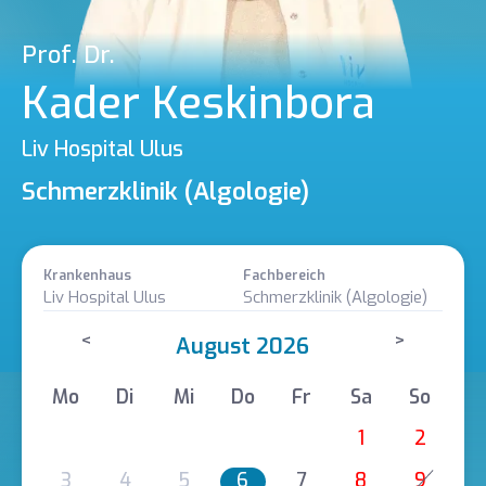
Prof. Dr.
Kader Keskinbora
Liv Hospital Ulus
Schmerzklinik (Algologie)
Krankenhaus
Fachbereich
Liv Hospital Ulus
Schmerzklinik (Algologie)
<
>
August 2026
Mo
Di
Mi
Do
Fr
Sa
So
1
2
3
4
5
6
7
8
9