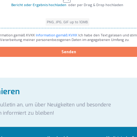
Bericht oder Ergebnis hochladen
oder per Drag & Drop hochladen
PNG, JPG, GIF up to 10MB
PNG, JPG, GIF up to 10MB
ormation gemäß KVKK
Information gemäß KVKK
Ich habe den Text gelesen und sti
 Verarbeitung meiner personenbezogenen Daten im angegebenen Umfang zu.
Senden
nieren
Bulletin an, um über Neuigkeiten und besondere
 informiert zu bleiben!