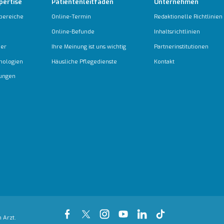
pertise
Patientenleitfaden
Unternehmen
bereiche
Online-Termin
Redaktionelle Richtlinien
Online-Befunde
Inhaltsrichtlinien
ber
Ihre Meinung ist uns wichtig
Partnerinstitutionen
nologien
Häusliche Pflegedienste
Kontakt
tungen
 Arzt.