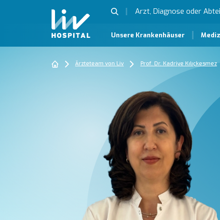
Unsere Krankenhäuser
Mediz
Ärzteteam von Liv
Prof. Dr. Kadriye Kılıçkesmez