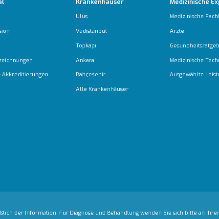
al
Krankenhäuser
Medizinische Ex
Ulus
Medizinische Fach
sion
Vadistanbul
Ärzte
Topkapı
Gesundheitsratge
zeichnungen
Ankara
Medizinische Tech
 & Akkreditierungen
Bahçeşehir
Ausgewählte Leis
Alle Krankenhäuser
ßlich der Information. Für Diagnose und Behandlung wenden Sie sich bitte an Ihren