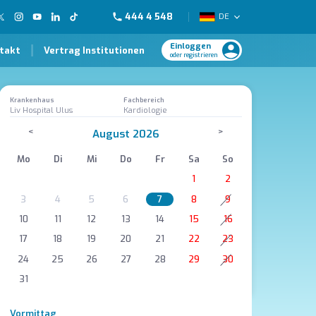
444 4 548
DE
Einloggen
takt
Vertrag Institutionen
oder registrieren
Krankenhaus
Fachbereich
Liv Hospital Ulus
Kardiologie
<
>
August 2026
Mo
Di
Mi
Do
Fr
Sa
So
1
2
3
4
5
6
7
8
9
10
11
12
13
14
15
16
17
18
19
20
21
22
23
24
25
26
27
28
29
30
31
Vormittag