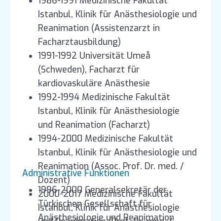
1986-1991 Medizinische Fakultät
Istanbul, Klinik für Anästhesiologie und
Reanimation (Assistenzarzt in
Facharztausbildung)
1991-1992 Universität Umeå
(Schweden), Facharzt für
kardiovaskuläre Anästhesie
1992-1994 Medizinische Fakultät
Istanbul, Klinik für Anästhesiologie
und Reanimation (Facharzt)
1994-2000 Medizinische Fakultät
Istanbul, Klinik für Anästhesiologie und
Reanimation (Assoc. Prof. Dr. med. /
Administrative Funktionen
Dozent)
1996-2000 Generalsekretär der
2000-2017 Medizinische Fakultät
Türkischen Gesellschaft für
Istanbul, Klinik für Anästhesiologie
Anästhesiologie und Reanimation