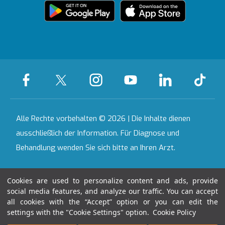
Partnerinstitutionen
Akkreditierungen
Bahçeşehir
Häusliche
Ausgewählte
Pflegedienste
Leistungen
Kontakt
Alle Krankenhäuser
Alle Rechte vorbehalten © 2026 | Die Inhalte dienen
ausschließlich der Information. Für Diagnose und
Behandlung wenden Sie sich bitte an Ihren Arzt.
Letztes Aktualisierungsdatum : 07.08.2026
Cookies are used to personalize content and ads, provide
social media features, and analyze our traffic. You can accept
all cookies with the “Accept” option or you can edit the
04:52:57
settings with the "Cookie Settings" option.
Cookie Policy