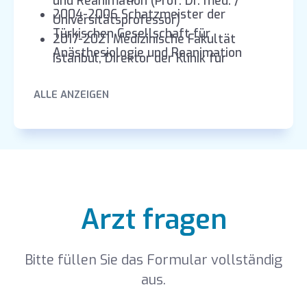
und Reanimation (Prof. Dr. med. /
2004-2006 Schatzmeister der
Universitätsprofessor)
Türkischen Gesellschaft für
2017-2021 Medizinische Fakultät
Anästhesiologie und Reanimation
Istanbul, Direktor der Klinik für
Anästhesiologie und Reanimation
ALLE ANZEIGEN
Arzt fragen
Bitte füllen Sie das Formular vollständig
aus.