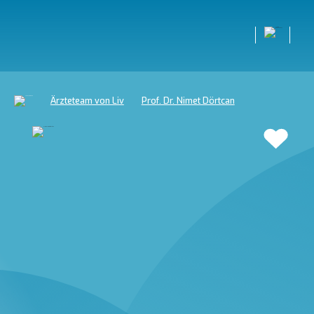
Ärzteteam von Liv
Prof. Dr. Nimet Dörtcan