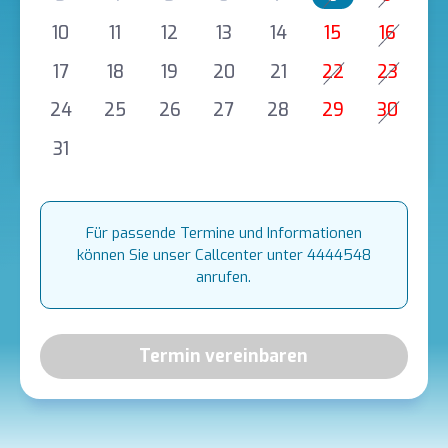
10
11
12
13
14
15
16
17
18
19
20
21
22
23
24
25
26
27
28
29
30
31
Für passende Termine und Informationen
können Sie unser Callcenter unter 4444548
anrufen.
Termin vereinbaren