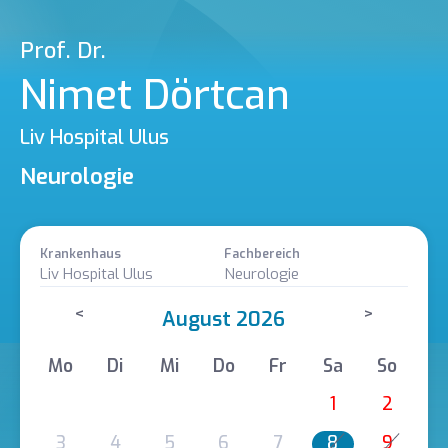
Prof. Dr.
Nimet Dörtcan
Liv Hospital Ulus
Neurologie
Krankenhaus
Fachbereich
Liv Hospital Ulus
Neurologie
<
>
August 2026
Mo
Di
Mi
Do
Fr
Sa
So
1
2
3
4
5
6
7
8
9