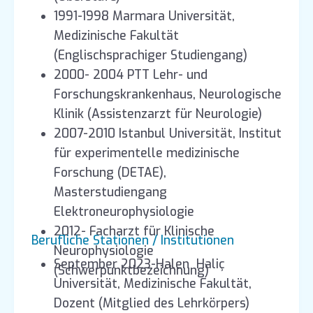
1991-1998 Marmara Universität,
Medizinische Fakultät
(Englischsprachiger Studiengang)
2000- 2004 PTT Lehr- und
Forschungskrankenhaus, Neurologische
Klinik (Assistenzarzt für Neurologie)
2007-2010 Istanbul Universität, Institut
für experimentelle medizinische
Forschung (DETAE),
Masterstudiengang
Elektroneurophysiologie
2012- Facharzt für Klinische
Berufliche Stationen / Institutionen
Neurophysiologie
September 2023-Halen Haliç
(Schwerpunktbezeichnung)
Universität, Medizinische Fakultät,
Dozent (Mitglied des Lehrkörpers)