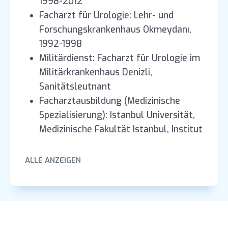
1998-2012
Facharzt für Urologie: Lehr- und
Forschungskrankenhaus Okmeydanı,
1992-1998
Militärdienst: Facharzt für Urologie im
Militärkrankenhaus Denizli,
Sanitätsleutnant
Facharztausbildung (Medizinische
Spezialisierung): Istanbul Universität,
Medizinische Fakultät Istanbul, Institut
für Urologie, 1984-1989
Medizinischer Pflichtdienst:
ALLE ANZEIGEN
Kastamonu, Arzt im
Gesundheitszentrum Seyidiler, 1982-
1984
Prof. Dr. Tahir Karadeniz hat während