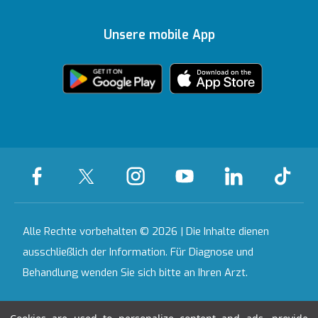
Auszeichnungen
Ihre Meinung ist uns
Inhaltsrichtlinien
Medizinische
Ankara
wichtig
Unsere mobile App
Technologien
Zertifikate &
Partnerinstitutionen
Akkreditierungen
Bahçeşehir
Häusliche
Ausgewählte
Pflegedienste
Leistungen
Kontakt
Alle Krankenhäuser
Alle Rechte vorbehalten © 2026 | Die Inhalte dienen
ausschließlich der Information. Für Diagnose und
Behandlung wenden Sie sich bitte an Ihren Arzt.
Letztes Aktualisierungsdatum : 10.08.2026