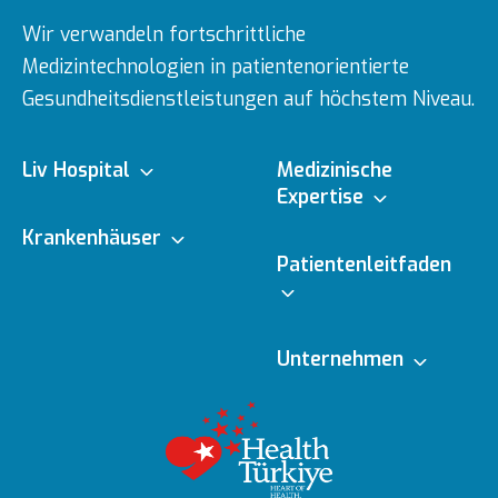
Wir verwandeln fortschrittliche
Medizintechnologien in patientenorientierte
Gesundheitsdienstleistungen auf höchstem Niveau.
Liv Hospital
Medizinische
Expertise
Über uns
Krankenhäuser
Medizinische
Patientenleitfaden
Fachbereiche
Ulus
Mission & Vision
Online-Termin
Unternehmen
Ärzte
Vadistanbul
Vorstand
Redaktionelle
Online-Befunde
Richtlinien
Gesundheitsratgeber
Topkapı
Unsere