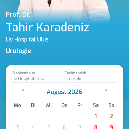
Prof. Dr.
Tahir Karadeniz
Liv Hospital Ulus
Urologie
Krankenhaus
Fachbereich
Liv Hospital Ulus
Urologie
<
>
August 2026
Mo
Di
Mi
Do
Fr
Sa
So
1
2
3
4
5
6
7
8
9