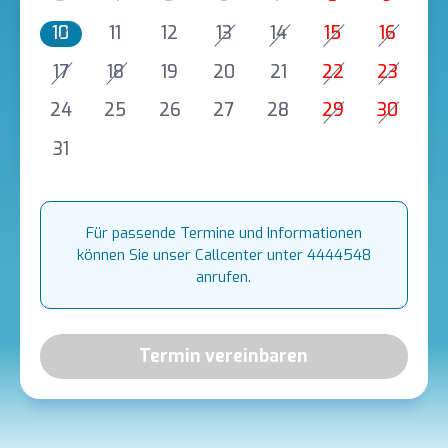
10
11
12
13
14
15
16
17
18
19
20
21
22
23
24
25
26
27
28
29
30
31
Für passende Termine und Informationen
können Sie unser Callcenter unter 4444548
anrufen.
Termin vereinbaren