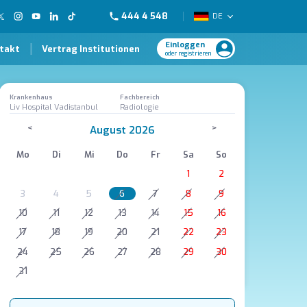
444 4 548
DE
Einloggen
takt
Vertrag Institutionen
oder registrieren
Krankenhaus
Fachbereich
Liv Hospital Vadistanbul
Radiologie
<
>
August 2026
Mo
Di
Mi
Do
Fr
Sa
So
1
2
3
4
5
6
7
8
9
10
11
12
13
14
15
16
17
18
19
20
21
22
23
24
25
26
27
28
29
30
31