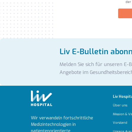
der
Liv E-Bulletin abon
Melden Sie sich für unseren E-
Angebote im Gesundheitsbereich
Liv Hospit
Über uns
Mission & Vi
Wir verwandeln fortschrittliche
Vorstand
Medizintechnologien in
patientenorientierte
Unsere Aus