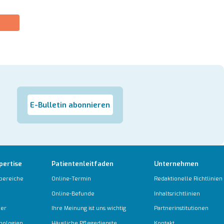
E-Bulletin abonnieren
pertise
Patientenleitfaden
Unternehmen
bereiche
Online-Termin
Redaktionelle Richtlinien
Online-Befunde
Inhaltsrichtlinien
ber
Ihre Meinung ist uns wichtig
Partnerinstitutionen
nologien
Häusliche Pflegedienste
Kontakt