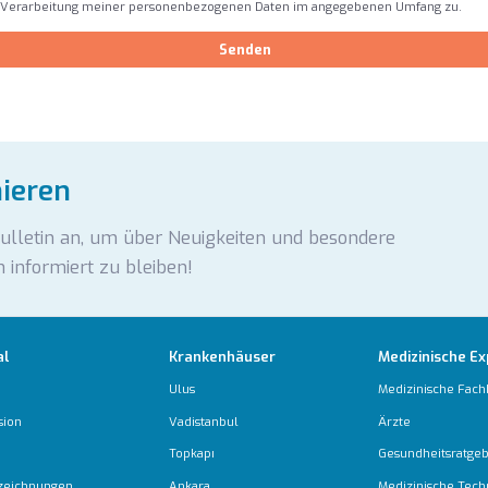
 Verarbeitung meiner personenbezogenen Daten im angegebenen Umfang zu.
Senden
nieren
Bulletin an, um über Neuigkeiten und besondere
 informiert zu bleiben!
al
Krankenhäuser
Medizinische Ex
Ulus
Medizinische Fach
sion
Vadistanbul
Ärzte
Topkapı
Gesundheitsratge
zeichnungen
Ankara
Medizinische Tech