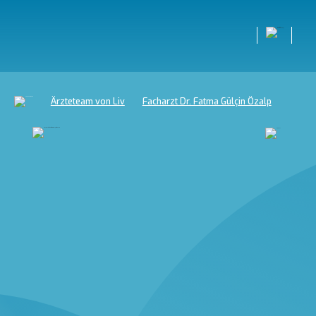
Ärzteteam von Liv
Facharzt Dr. Fatma Gülçin Özalp