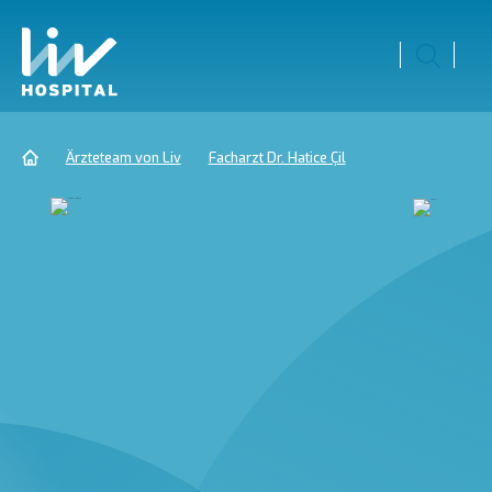
Ärzteteam von Liv
Facharzt Dr. Hatice Çil