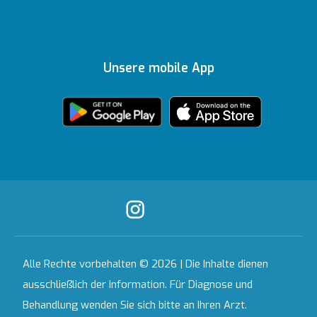
Gesundheitsratgeber
Topkapı
Unsere
Auszeichnungen
Ihre Meinung ist uns
Inhaltsrichtlinien
Medizinische
Ankara
wichtig
Unsere mobile App
Technologien
Zertifikate &
Partnerinstitutionen
Akkreditierungen
Bahçeşehir
Häusliche
Ausgewählte
Pflegedienste
Leistungen
Kontakt
Alle Krankenhäuser
Alle Rechte vorbehalten © 2026 | Die Inhalte dienen
ausschließlich der Information. Für Diagnose und
Behandlung wenden Sie sich bitte an Ihren Arzt.