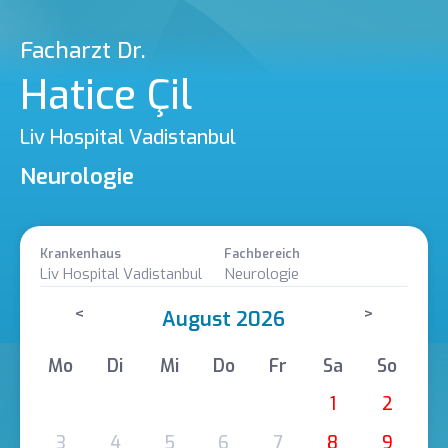
Facharzt Dr.
Hatice Çil
Liv Hospital Vadistanbul
Neurologie
Krankenhaus
Fachbereich
Liv Hospital Vadistanbul
Neurologie
<
>
August 2026
Mo
Di
Mi
Do
Fr
Sa
So
1
2
3
4
5
6
7
8
9