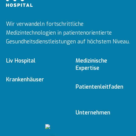
Wir verwandeln fortschrittliche
Medizintechnologien in patientenorientierte
Gesundheitsdienstleistungen auf höchstem Niveau.
Liv Hospital
Medizinische
Expertise
Über uns
Krankenhäuser
Medizinische
Patientenleitfaden
Fachbereiche
Ulus
Mission & Vision
Online-Termin
Unternehmen
Ärzte
Vadistanbul
Vorstand
Redaktionelle
Online-Befunde
Richtlinien