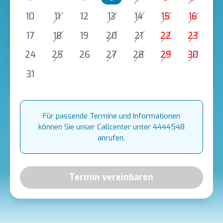
10
11
12
13
14
15
16
17
18
19
20
21
22
23
24
25
26
27
28
29
30
31
Für passende Termine und Informationen
können Sie unser Callcenter unter 4444548
anrufen.
Termin vereinbaren