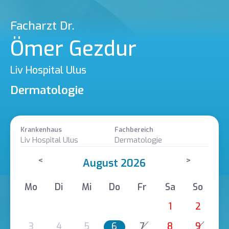
Facharzt Dr.
Ömer Gezdur
Liv Hospital Ulus
Dermatologie
Krankenhaus
Fachbereich
Liv Hospital Ulus
Dermatologie
<
>
August 2026
Mo
Di
Mi
Do
Fr
Sa
So
1
2
3
4
5
6
7
8
9