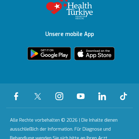
Richtlinien
Gesundheitsratgeber
Topkapı
Unsere
Auszeichnungen
Ihre Meinung ist uns
Inhaltsrichtlinien
Medizinische
Ankara
wichtig
Unsere mobile App
Technologien
Zertifikate &
Partnerinstitutionen
Akkreditierungen
Bahçeşehir
Häusliche
Ausgewählte
Pflegedienste
Leistungen
Kontakt
Alle Krankenhäuser
Alle Rechte vorbehalten © 2026 | Die Inhalte dienen
ausschließlich der Information. Für Diagnose und
Behandlung wenden Sie sich bitte an Ihren Arzt.