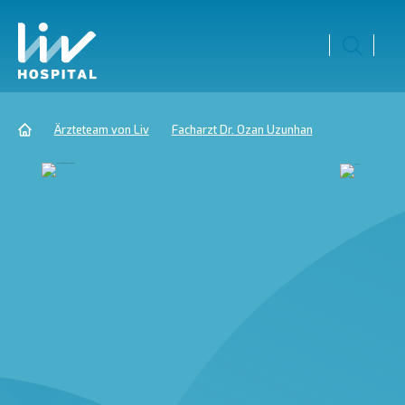
Ärzteteam von Liv
Facharzt Dr. Ozan Uzunhan