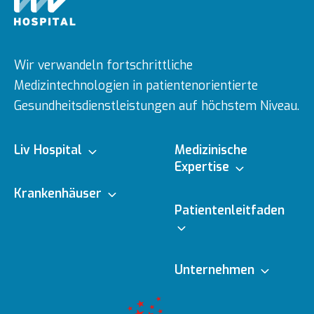
Wir verwandeln fortschrittliche
Medizintechnologien in patientenorientierte
Gesundheitsdienstleistungen auf höchstem Niveau.
Liv Hospital
Medizinische
Expertise
Über uns
Krankenhäuser
Medizinische
Patientenleitfaden
Fachbereiche
Ulus
Mission & Vision
Online-Termin
Unternehmen
Ärzte
Vadistanbul
Vorstand
Redaktionelle
Online-Befunde